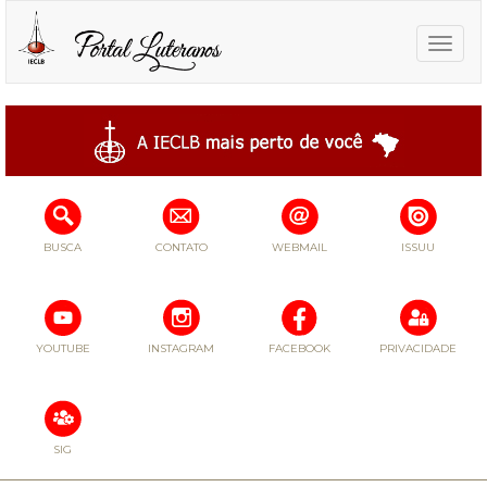
Toggle
naviga
BUSCA
CONTATO
WEBMAIL
ISSUU
YOUTUBE
INSTAGRAM
FACEBOOK
PRIVACIDADE
SIG