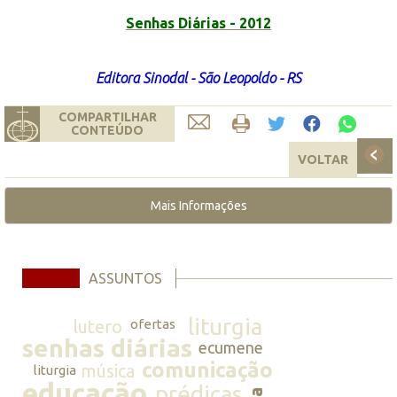
Senhas Diárias - 2012
Editora Sinodal - São Leopoldo - RS
COMPARTILHAR
CONTEÚDO
VOLTAR
Mais Informações
ASSUNTOS
liturgia
lutero
ofertas
senhas diárias
ecumene
comunicação
música
liturgia
educação
prédicas