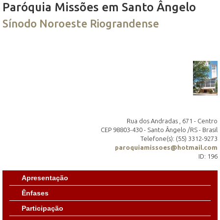
Paróquia Missões em Santo Ângelo
Sínodo Noroeste Riograndense
Rua dos Andradas , 671 - Centro
CEP 98803-430 - Santo Ângelo /RS - Brasil
Telefone(s): (55) 3312-9273
paroquiamissoes@hotmail.com
ID: 196
Apresentação
Ênfases
Participação