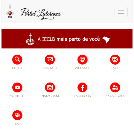
Toggle
naviga
BUSCA
CONTATO
WEBMAIL
ISSUU
YOUTUBE
INSTAGRAM
FACEBOOK
PRIVACIDADE
SIG