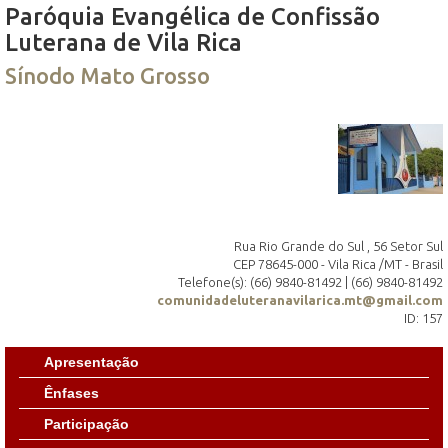
Paróquia Evangélica de Confissão
Luterana de Vila Rica
Sínodo Mato Grosso
Rua Rio Grande do Sul , 56 Setor Sul
CEP 78645-000 - Vila Rica /MT - Brasil
Telefone(s): (66) 9840-81492 | (66) 9840-81492
comunidadeluteranavilarica.mt@gmail.com
ID: 157
Apresentação
Ênfases
Participação