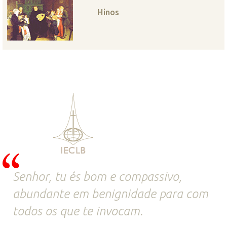
Hinos
Senhor, tu és bom e compassivo,
abundante em benignidade para com
todos os que te invocam.