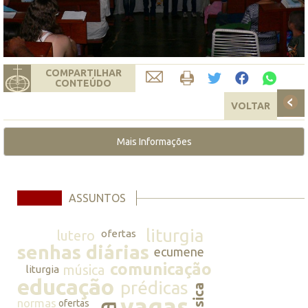
COMPARTILHAR
CONTEÚDO
VOLTAR
Mais Informações
ASSUNTOS
liturgia
lutero
ofertas
senhas diárias
ecumene
comunicação
música
liturgia
educação
prédicas
música
vagas
normas
ofertas