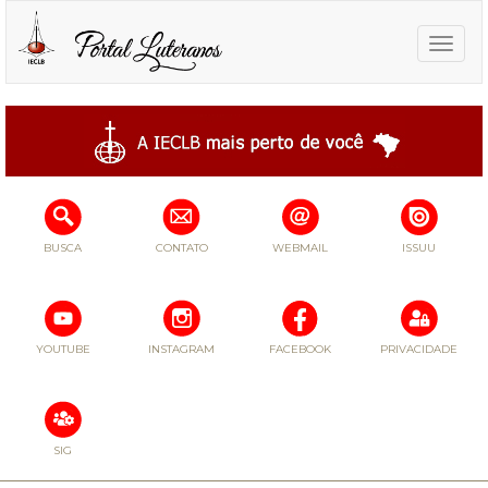
Toggle
naviga
BUSCA
CONTATO
WEBMAIL
ISSUU
YOUTUBE
INSTAGRAM
FACEBOOK
PRIVACIDADE
SIG