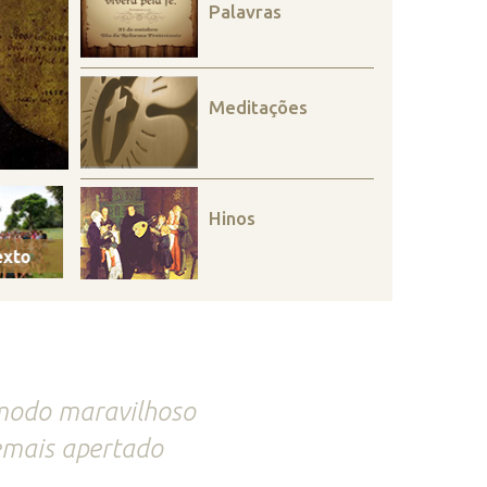
Palavras
Meditações
Hinos
 modo maravilhoso
emais apertado