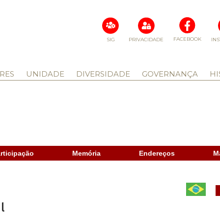
FACEBOOK
SIG
PRIVACIDADE
IN
RES
UNIDADE
DIVERSIDADE
GOVERNANÇA
HI
rticipação
Memória
Endereços
M
l