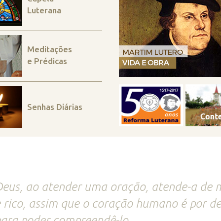
Luterana
Meditações
e Prédicas
Senhas Diárias
eus, ao atender uma oração, atende-a de
 rico, assim que o coração humano é por d
ara poder compreendê-lo.