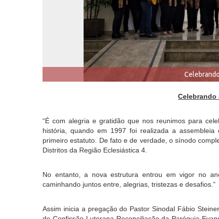
Celebrando
Celebrando 
“É com alegria e gratidão que nos reunimos para cel
história, quando em 1997 foi realizada a assembleia 
primeiro estatuto. De fato e de verdade, o sínodo comp
Distritos da Região Eclesiástica 4.
No entanto, a nova estrutura entrou em vigor no a
caminhando juntos entre, alegrias, tristezas e desafios.”
Assim inicia a pregação do Pastor Sinodal Fábio Stein
de Confissão Luterana Reconciliação da Paróquia Evang