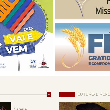
+
LUTERO E REF
Capela