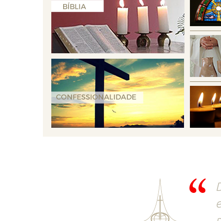
D
e
p