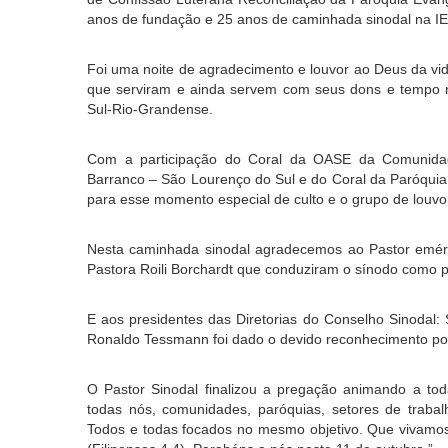
anos de fundação e 25 anos de caminhada sinodal na I
Foi uma noite de agradecimento e louvor ao Deus da vid
que serviram e ainda servem com seus dons e tempo n
Sul-Rio-Grandense.
Com a participação do Coral da OASE da Comunidade
Barranco – São Lourenço do Sul e do Coral da Paróquia 
para esse momento especial de culto e o grupo de louvor
Nesta caminhada sinodal agradecemos ao Pastor emérit
Pastora Roili Borchardt que conduziram o sínodo como p
E aos presidentes das Diretorias do Conselho Sinodal: S
Ronaldo Tessmann foi dado o devido reconhecimento por
O Pastor Sinodal finalizou a pregação animando a t
todas nós, comunidades, paróquias, setores de trabalho
Todos e todas focados no mesmo objetivo. Que vivamos