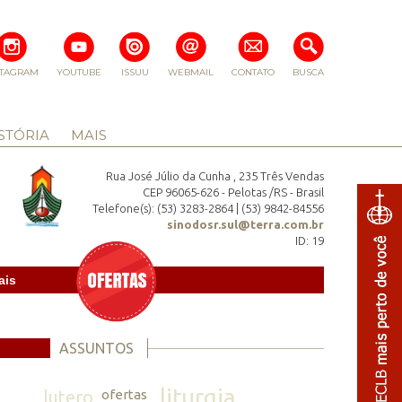
STAGRAM
YOUTUBE
ISSUU
WEBMAIL
CONTATO
BUSCA
STÓRIA
MAIS
Rua José Júlio da Cunha , 235 Três Vendas
CEP 96065-626 - Pelotas /RS - Brasil
Telefone(s): (53) 3283-2864 | (53) 9842-84556
sinodosr.sul@terra.com.br
ID: 19
ais
ASSUNTOS
liturgia
lutero
ofertas