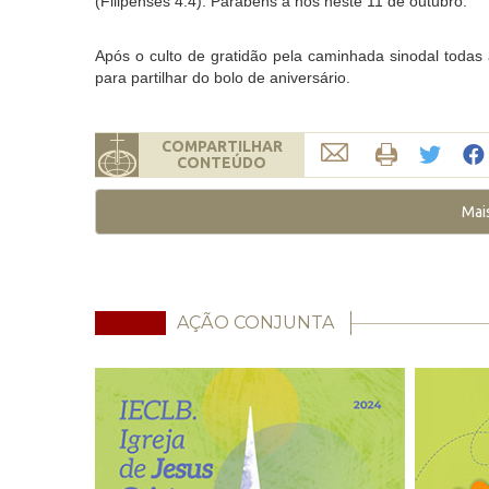
(Filipenses 4.4). Parabéns a nós neste 11 de outubro.”
Após o culto de gratidão pela caminhada sinodal toda
para partilhar do bolo de aniversário.
COMPARTILHAR
CONTEÚDO
Mai
AÇÃO CONJUNTA