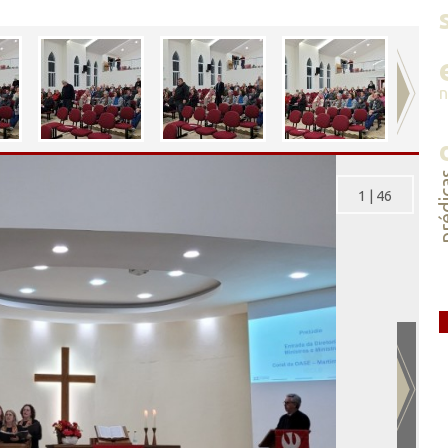
préd
1
|
46