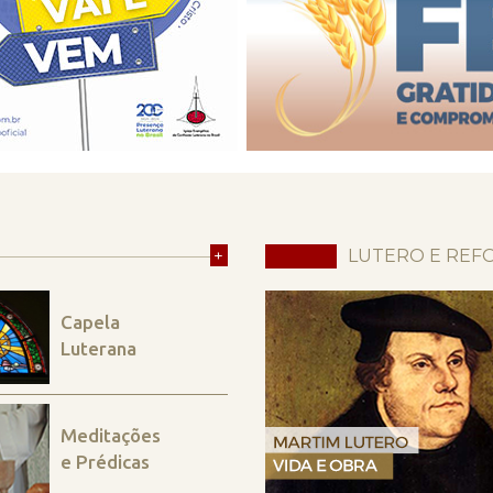
+
LUTERO E REF
Capela
Luterana
Meditações
e Prédicas