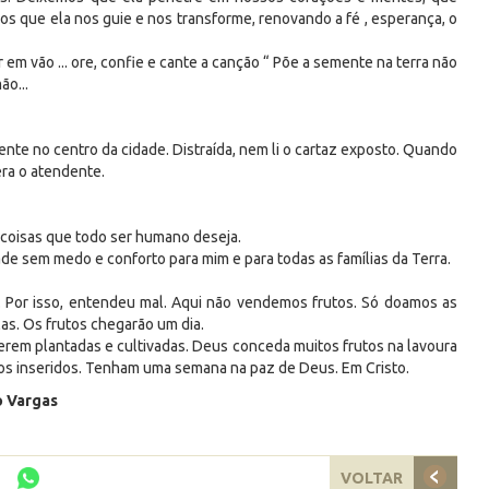
os que ela nos guie e nos transforme, renovando a fé , esperança, o
m vão ... ore, confie e cante a canção “ Põe a semente na terra não
ão...
nte no centro da cidade. Distraída, nem li o cartaz exposto. Quando
era o atendente.
s coisas que todo ser humano deseja.
dade sem medo e conforto para mim e para todas as famílias da Terra.
a. Por isso, entendeu mal. Aqui não vendemos frutos. Só doamos as
las. Os frutos chegarão um dia.
rem plantadas e cultivadas. Deus conceda muitos frutos na lavoura
mos inseridos. Tenham uma semana na paz de Deus. Em Cristo.
o Vargas
VOLTAR