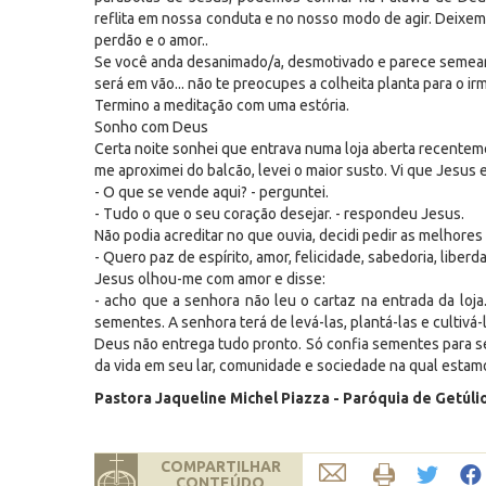
reflita em nossa conduta e no nosso modo de agir. Deixem
perdão e o amor..
Se você anda desanimado/a, desmotivado e parece semear e
será em vão... não te preocupes a colheita planta para o irm
Termino a meditação com uma estória.
Sonho com Deus
Certa noite sonhei que entrava numa loja aberta recenteme
me aproximei do balcão, levei o maior susto. Vi que Jesus 
- O que se vende aqui? - perguntei.
- Tudo o que o seu coração desejar. - respondeu Jesus.
Não podia acreditar no que ouvia, decidi pedir as melhore
- Quero paz de espírito, amor, felicidade, sabedoria, liber
Jesus olhou-me com amor e disse:
- acho que a senhora não leu o cartaz na entrada da loj
sementes. A senhora terá de levá-las, plantá-las e cultivá-
Deus não entrega tudo pronto. Só confia sementes para se
da vida em seu lar, comunidade e sociedade na qual esta
Pastora Jaqueline Michel Piazza - Paróquia de Getúli
COMPARTILHAR
CONTEÚDO