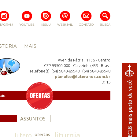
STAGRAM
YOUTUBE
ISSUU
WEBMAIL
CONTATO
BUSCA
STÓRIA
MAIS
Avenida Pátria , 1136 - Centro
CEP 99500-000 - Carazinho /RS - Brasil
Telefone(s): (54) 9840-89948 | (54) 9840-89948
planalto@luteranos.com.br
ID: 15
ais
ASSUNTOS
liturgia
lutero
ofertas