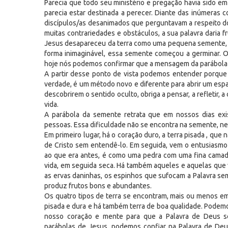
Parecia que todo seu ministério e pregação havia sido em
parecia estar destinada a perecer. Diante das inúmeras c
discípulos/as desanimados que perguntavam a respeito d
muitas contrariedades e obstáculos, a sua palavra daria f
Jesus desapareceu da terra como uma pequena semente, fra
forma inimaginável, essa semente começou a germinar. O
hoje nós podemos confirmar que a mensagem da parábola
A partir desse ponto de vista podemos entender porque
verdade, é um método novo e diferente para abrir um espa
descobrirem o sentido oculto, obriga a pensar, a refletir, 
vida.
A parábola da semente retrata que em nossos dias exi
pessoas. Essa dificuldade não se encontra na semente, ne
Em primeiro lugar, há o coração duro, a terra pisada , qu
de Cristo sem entendê-lo. Em seguida, vem o entusiasmo
ao que era antes, é como uma pedra com uma fina camada
vida, em seguida seca. Há também aqueles e aquelas que v
as ervas daninhas, os espinhos que sufocam a Palavra sem
produz frutos bons e abundantes.
Os quatro tipos de terra se encontram, mais ou menos em
pisada e dura e há também terra de boa qualidade. Podemo
nosso coração e mente para que a Palavra de Deus se
parábolas de Jesus, podemos confiar na Palavra de De