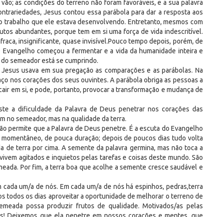
 vão; as condições do terreno não foram favoráveis, e a sua palavra
ontrariedades, Jesus contou essa parábola para dar a resposta aos
o trabalho que ele estava desenvolvendo. Entretanto, mesmos com
rutos abundantes, porque tem em si uma força de vida indescritível.
ca, insignificante, quase invisível.Pouco tempo depois, porém, de
 Evangelho começou a fermentar e a vida da humanidade inteira e
 do semeador está se cumprindo.
 Jesus usava em sua pregação as comparações e as parábolas. Na
ço nos corações dos seus ouvintes. A parábola obriga as pessoas a
a cair em si, e pode, portanto, provocar a transformação e mudança de
ste a dificuldade da Palavra de Deus penetrar nos corações das
m no semeador, mas na qualidade da terra.
e não permite que a Palavra de Deus penetre. É a escuta do Evangelho
 momentâneo, de pouca duração; depois de poucos dias tudo volta
 de terra por cima. A semente da palavra germina, mas não toca a
ivem agitados e inquietos pelas tarefas e coisas deste mundo. São
eada. Por fim, a terra boa que acolhe a semente cresce saudável e
 cada um/a de nós. Em cada um/a de nós há espinhos, pedras,terra
s todos os dias aproveitar a oportunidade de melhorar o terreno de
meada possa produzir frutos de qualidade. Motivados/as pelas
us! Deixemos que ela penetre em nossos corações e mentes, que