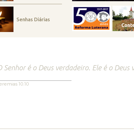
Senhas Diárias
 Senhor é o Deus verdadeiro. Ele é o Deus v
eremias 10.10