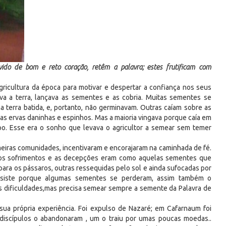
ido de bom e reto coração, retêm a palavra; estes frutificam com
gricultura da época para motivar e despertar a confiança nos seus
rava a terra, lançava as sementes e as cobria. Muitas sementes se
 terra batida, e, portanto, não germinavam. Outras caíam sobre as
s ervas daninhas e espinhos. Mas a maioria vingava porque caía em
mpo. Esse era o sonho que levava o agricultor a semear sem temer
eiras comunidades, incentivaram e encorajaram na caminhada de fé.
, os sofrimentos e as decepções eram como aquelas sementes que
para os pássaros, outras ressequidas pelo sol e ainda sufocadas por
desiste porque algumas sementes se perderam, assim também o
s dificuldades,mas precisa semear sempre a semente da Palavra de
sua própria experiência. Foi expulso de Nazaré; em Cafarnaum foi
 discípulos o abandonaram , um o traiu por umas poucas moedas..