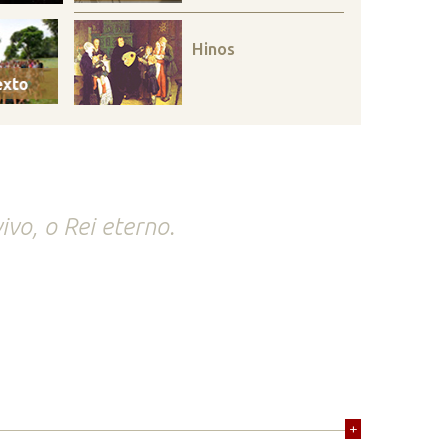
Hinos
ivo, o Rei eterno.
+