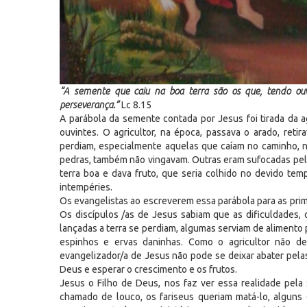
“A semente que caiu na boa terra são os que, tendo ouv
perseverança.”
Lc 8.15
A parábola da semente contada por Jesus foi tirada da a
ouvintes. O agricultor, na época, passava o arado, reti
perdiam, especialmente aquelas que caíam no caminho, na
pedras, também não vingavam. Outras eram sufocadas pela
terra boa e dava fruto, que seria colhido no devido te
intempéries.
Os evangelistas ao escreverem essa parábola para as prim
Os discípulos /as de Jesus sabiam que as dificuldades
lançadas a terra se perdiam, algumas serviam de alimento 
espinhos e ervas daninhas. Como o agricultor não 
evangelizador/a de Jesus não pode se deixar abater pela
Deus e esperar o crescimento e os frutos.
Jesus o Filho de Deus, nos faz ver essa realidade pela 
chamado de louco, os fariseus queriam matá-lo, alguns