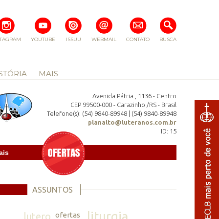
STAGRAM
YOUTUBE
ISSUU
WEBMAIL
CONTATO
BUSCA
STÓRIA
MAIS
Avenida Pátria , 1136 - Centro
CEP 99500-000 - Carazinho /RS - Brasil
Telefone(s): (54) 9840-89948 | (54) 9840-89948
planalto@luteranos.com.br
ID: 15
ais
ASSUNTOS
liturgia
lutero
ofertas