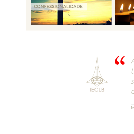
A
t
s
c
M