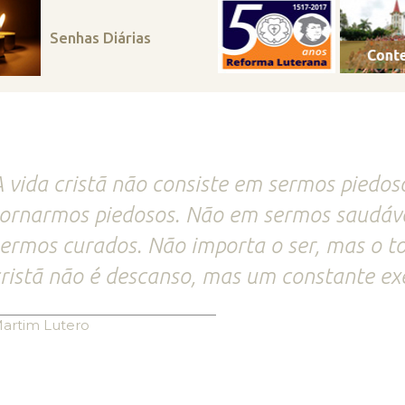
Senhas Diárias
 vida cristã não consiste em sermos piedo
ornarmos piedosos. Não em sermos saudáv
ermos curados. Não importa o ser, mas o to
ristã não é descanso, mas um constante exe
artim Lutero