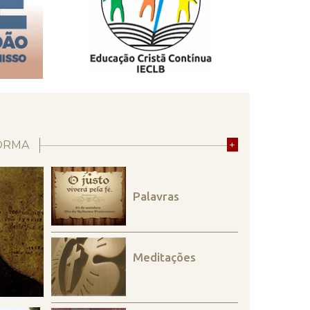
ORMA
+
Palavras
Meditações