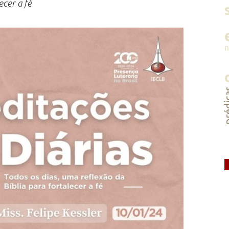
ecer a fé
préd