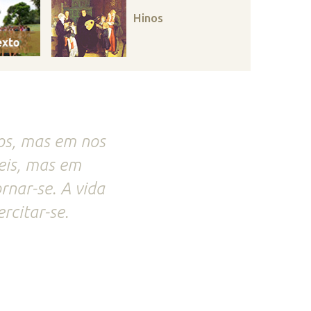
Hinos
sos, mas em nos
eis, mas em
rnar-se. A vida
rcitar-se.