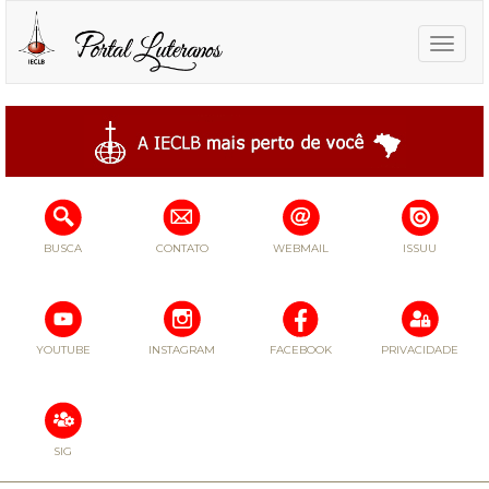
Toggle
naviga
BUSCA
CONTATO
WEBMAIL
ISSUU
YOUTUBE
INSTAGRAM
FACEBOOK
PRIVACIDADE
SIG