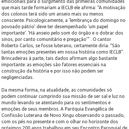
emocionais para o surgimento das primeiras comunidades
que mais tarde formariam a IECLB ele afirma: “A motivação
dos colonos terá sido um anseio mais ou menos
consciente. Psicologicamente, a ‘lembrança do domingo no
povoado pátrio’ deve ter desempenhado ‘um papel
importante’. ‘Há anseio pelo som do órgão e o dobrar dos
sinos, por canto comunitário e pregação’” . O cantor
Roberto Carlos, se fosse luterano, certamente diria: “São
tantas emoções presentes em nossa história como IECLB”.
Brincadeiras à parte, tais dados afirmam algo bastante
importante: as emoções são fatores essenciais na
construção da história e por isso não podem ser
negligenciadas.
Da mesma forma, na atualidade, as comunidades só
podem continuar cumprindo sua missão de ser sal e luz no
mundo levando se atentando para os sentimentos e
emoções de seus membros. A Paróquia Evangélica de
Confissão Luterana de Novo Xingu observando o passado,
com os pés no presente e com o olhar no horizonte dos
próximos 200 anos trabalhou em seu Encontro Paroquial de