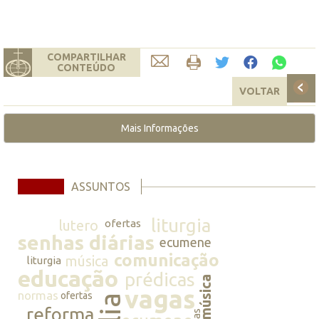
COMPARTILHAR
CONTEÚDO
VOLTAR
Mais Informações
ASSUNTOS
liturgia
lutero
ofertas
senhas diárias
ecumene
comunicação
música
liturgia
educação
prédicas
música
vagas
normas
ofertas
reforma