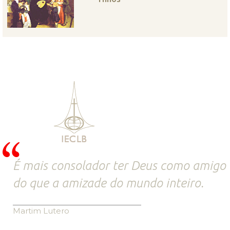
É mais consolador ter Deus como amigo
do que a amizade do mundo inteiro.
Martim Lutero