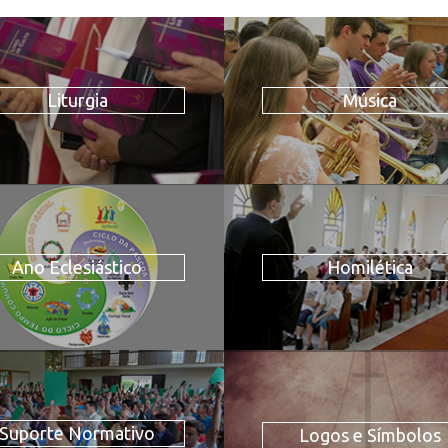
Liturgia
Música
Ano Eclesiástico
Homilética
Suporte Normativo
Logos e Símbolos