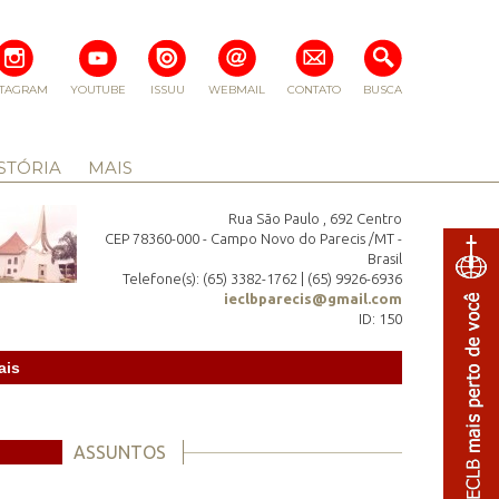
STAGRAM
YOUTUBE
ISSUU
WEBMAIL
CONTATO
BUSCA
STÓRIA
MAIS
Rua São Paulo , 692 Centro
CEP 78360-000 - Campo Novo do Parecis /MT -
Brasil
Telefone(s): (65) 3382-1762 | (65) 9926-6936
ieclbparecis@gmail.com
ID: 150
ais
ASSUNTOS