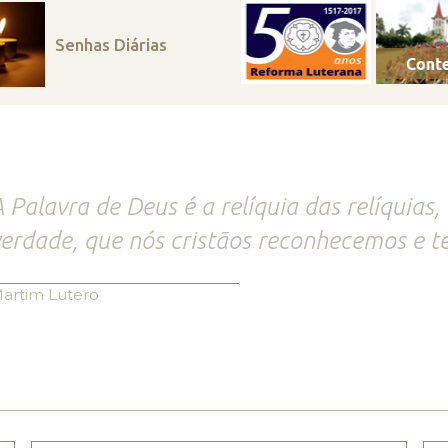
Senhas Diárias
 Palavra de Deus é a relíquia das relíquias,
erdade, que nós cristãos reconhecemos e t
artim Lutero