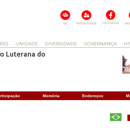
FACEBOOK
SIG
PRIVACIDADE
IN
RES
UNIDADE
DIVERSIDADE
GOVERNANÇA
HI
ão Luterana do
rticipação
Memória
Endereços
M