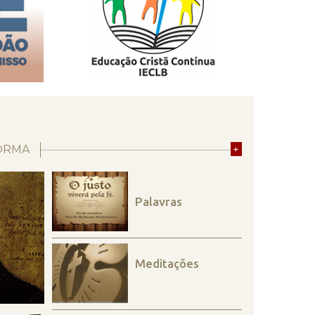
ORMA
+
Palavras
Meditações