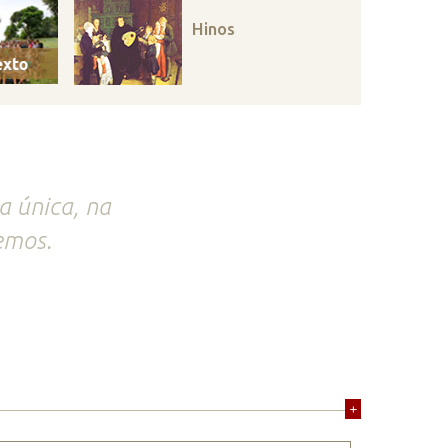
Hinos
 a única, na
emos.
+