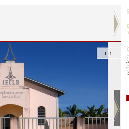
1
|
1
préd