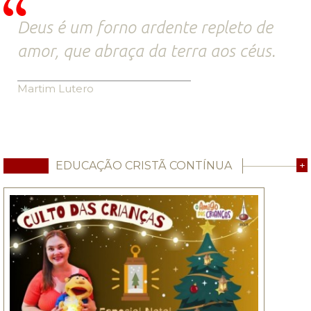
Deus é um forno ardente repleto de
amor, que abraça da terra aos céus.
Martim Lutero
EDUCAÇÃO CRISTÃ CONTÍNUA
+