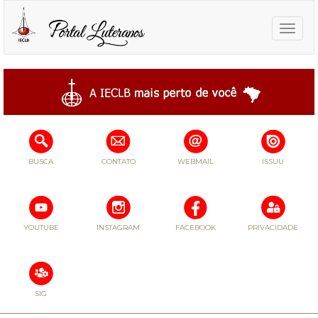
Toggle
naviga
BUSCA
CONTATO
WEBMAIL
ISSUU
YOUTUBE
INSTAGRAM
FACEBOOK
PRIVACIDADE
SIG