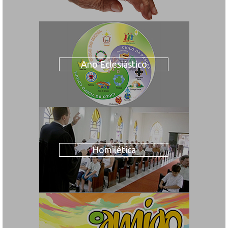
Ano Eclesiástico
Homilética