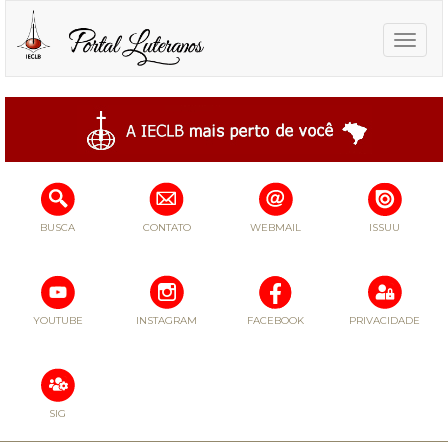
Toggle
naviga
BUSCA
CONTATO
WEBMAIL
ISSUU
YOUTUBE
INSTAGRAM
FACEBOOK
PRIVACIDADE
SIG