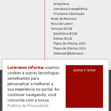
Artigoteca
Literatura Evangelística
Proclamar Libertação
Rede de Recursos
Rosa de Lutero
Serviços IECLB
Estatística IECLB
Índices IECLB
Plano de Ofertas 2023
Plano de Ofertas 2024
Webmail @luteranos
Luteranos informa:
usamos
aceitar e fechar
cookies e outras tecnologias
semelhantes para
© Copyright 2026 - Todos os Direitos Reservados - IECLB - Igreja
personalizar e melhorar a
Evangélica de Confissão Luterana no Brasil - Portal Luteranos -
sua experiência no portal. Ao
www.luteranos.com.br
continuar navegando, você
concorda com a nossa
Política de Privacidade
.