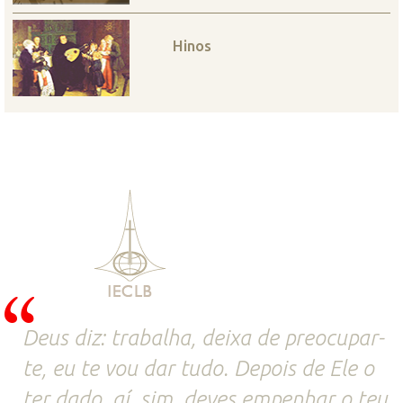
Hinos
Deus diz: trabalha, deixa de preocupar-
te, eu te vou dar tudo. Depois de Ele o
ter dado, aí, sim, deves empenhar o teu