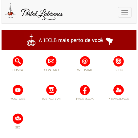
Toggle
naviga
BUSCA
CONTATO
WEBMAIL
ISSUU
YOUTUBE
INSTAGRAM
FACEBOOK
PRIVACIDADE
SIG