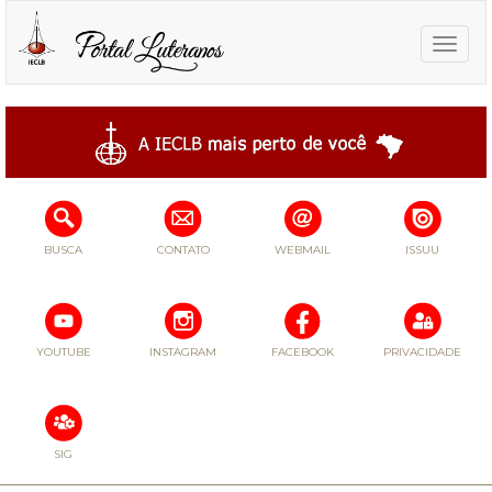
Toggle
naviga
BUSCA
CONTATO
WEBMAIL
ISSUU
YOUTUBE
INSTAGRAM
FACEBOOK
PRIVACIDADE
SIG