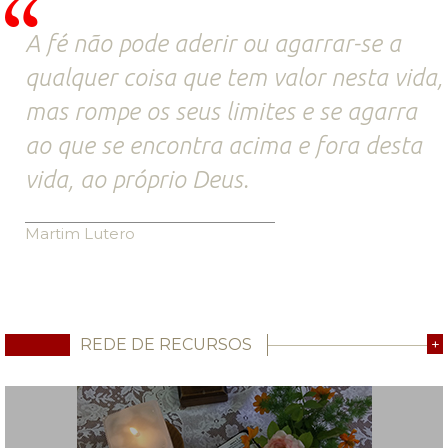
A fé não pode aderir ou agarrar-se a
qualquer coisa que tem valor nesta vida,
mas rompe os seus limites e se agarra
ao que se encontra acima e fora desta
vida, ao próprio Deus.
Martim Lutero
REDE DE RECURSOS
+