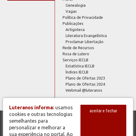
Genealogia
Vagas
Política de Privacidade
Publicações
Artigoteca
Literatura Evangelística
Proclamar Libertação
Rede de Recursos
Rosa de Lutero
Serviços IECLB
Estatística IECLB
Índices IECLB
Plano de Ofertas 2023
Plano de Ofertas 2024
Webmail @luteranos
Luteranos informa:
usamos
aceitar e fechar
cookies e outras tecnologias
semelhantes para
© Copyright 2026 - Todos os Direitos Reservados - IECLB - Igreja
personalizar e melhorar a
Evangélica de Confissão Luterana no Brasil - Portal Luteranos -
sua experiência no portal. Ao