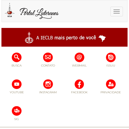
Toggle
naviga
BUSCA
CONTATO
WEBMAIL
ISSUU
YOUTUBE
INSTAGRAM
FACEBOOK
PRIVACIDADE
SIG