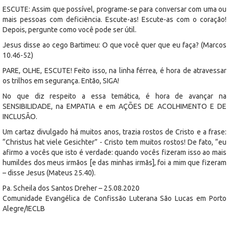
ESCUTE: Assim que possível, programe-se para conversar com uma ou
mais pessoas com deficiência. Escute-as! Escute-as com o coração!
Depois, pergunte como você pode ser útil.
Jesus disse ao cego Bartimeu: O que você quer que eu faça? (Marcos
10.46-52)
PARE, OLHE, ESCUTE! Feito isso, na linha férrea, é hora de atravessar
os trilhos em segurança. Então, SIGA!
No que diz respeito a essa temática, é hora de avançar na
SENSIBILIDADE, na EMPATIA e em AÇÕES DE ACOLHIMENTO E DE
INCLUSÃO.
Um cartaz divulgado há muitos anos, trazia rostos de Cristo e a frase:
“Christus hat viele Gesichter” - Cristo tem muitos rostos! De fato, “eu
afirmo a vocês que isto é verdade: quando vocês fizeram isso ao mais
humildes dos meus irmãos [e das minhas irmãs], foi a mim que fizeram
– disse Jesus (Mateus 25.40).
Pa. Scheila dos Santos Dreher – 25.08.2020
Comunidade Evangélica de Confissão Luterana São Lucas em Porto
Alegre/IECLB