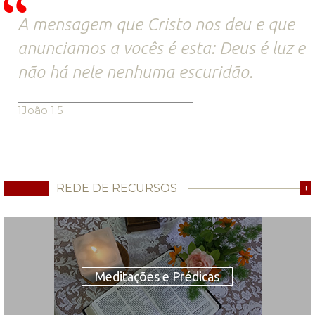
A mensagem que Cristo nos deu e que
anunciamos a vocês é esta: Deus é luz e
não há nele nenhuma escuridão.
1João 1.5
REDE DE RECURSOS
+
Meditações e Prédicas