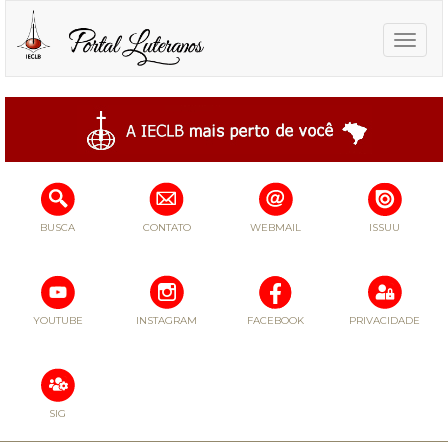
Toggle
naviga
BUSCA
CONTATO
WEBMAIL
ISSUU
YOUTUBE
INSTAGRAM
FACEBOOK
PRIVACIDADE
SIG