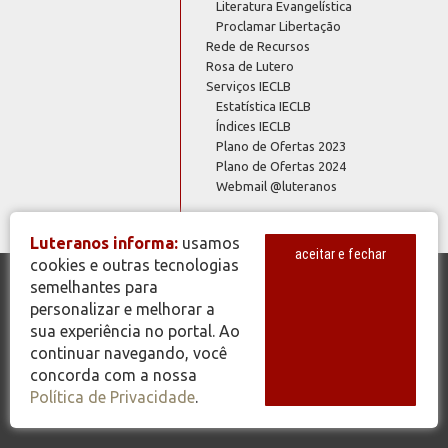
Literatura Evangelística
Proclamar Libertação
Rede de Recursos
Rosa de Lutero
Serviços IECLB
Estatística IECLB
Índices IECLB
Plano de Ofertas 2023
Plano de Ofertas 2024
Webmail @luteranos
Luteranos informa:
usamos
aceitar e fechar
cookies e outras tecnologias
semelhantes para
© Copyright 2026 - Todos os Direitos Reservados - IECLB - Igreja
personalizar e melhorar a
Evangélica de Confissão Luterana no Brasil - Portal Luteranos -
sua experiência no portal. Ao
www.luteranos.com.br
continuar navegando, você
concorda com a nossa
Política de Privacidade
.