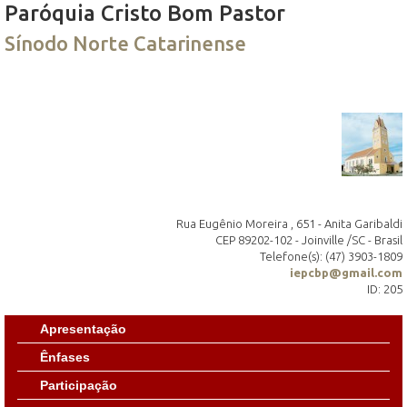
Paróquia Cristo Bom Pastor
Sínodo Norte Catarinense
Rua Eugênio Moreira , 651 - Anita Garibaldi
CEP 89202-102 - Joinville /SC - Brasil
Telefone(s): (47) 3903-1809
iepcbp@gmail.com
ID: 205
Apresentação
Ênfases
Participação