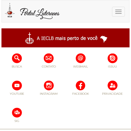
Toggle
naviga
BUSCA
CONTATO
WEBMAIL
ISSUU
YOUTUBE
INSTAGRAM
FACEBOOK
PRIVACIDADE
SIG