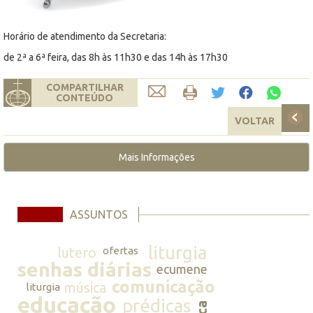
Horário de atendimento da Secretaria:
de 2ª a 6ª feira, das 8h às 11h30 e das 14h às 17h30
COMPARTILHAR
CONTEÚDO
VOLTAR
Mais Informações
ASSUNTOS
liturgia
lutero
ofertas
senhas diárias
ecumene
comunicação
música
liturgia
educação
prédicas