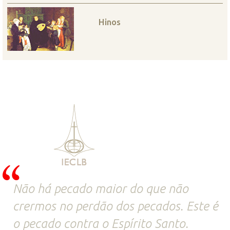
Hinos
Não há pecado maior do que não
crermos no perdão dos pecados. Este é
o pecado contra o Espírito Santo.