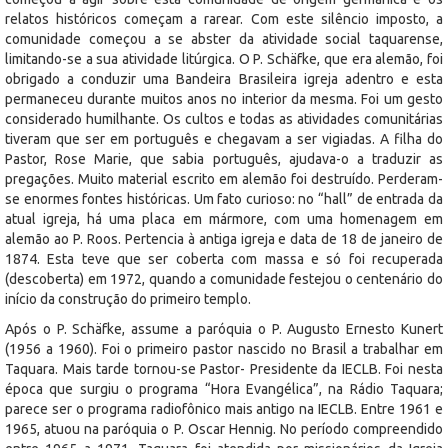
relatos históricos começam a rarear. Com este silêncio imposto, a
comunidade começou a se abster da atividade social taquarense,
limitando-se a sua atividade litúrgica. O P. Schäfke, que era alemão, foi
obrigado a conduzir uma Bandeira Brasileira igreja adentro e esta
permaneceu durante muitos anos no interior da mesma. Foi um gesto
considerado humilhante. Os cultos e todas as atividades comunitárias
tiveram que ser em português e chegavam a ser vigiadas. A filha do
Pastor, Rose Marie, que sabia português, ajudava-o a traduzir as
pregações. Muito material escrito em alemão foi destruído. Perderam-
se enormes fontes históricas. Um fato curioso: no “hall” de entrada da
atual igreja, há uma placa em mármore, com uma homenagem em
alemão ao P. Roos. Pertencia à antiga igreja e data de 18 de janeiro de
1874. Esta teve que ser coberta com massa e só foi recuperada
(descoberta) em 1972, quando a comunidade festejou o centenário do
início da construção do primeiro templo.
Após o P. Schäfke, assume a paróquia o P. Augusto Ernesto Kunert
(1956 a 1960). Foi o primeiro pastor nascido no Brasil a trabalhar em
Taquara. Mais tarde tornou-se Pastor- Presidente da IECLB. Foi nesta
época que surgiu o programa “Hora Evangélica”, na Rádio Taquara;
parece ser o programa radiofônico mais antigo na IECLB. Entre 1961 e
1965, atuou na paróquia o P. Oscar Hennig. No período compreendido