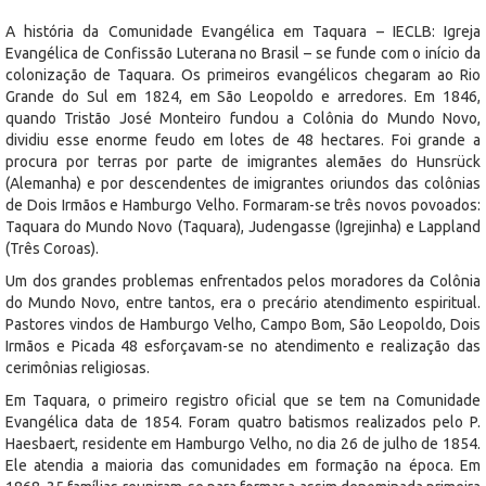
A história da Comunidade Evangélica em Taquara – IECLB: Igreja
Evangélica de Confissão Luterana no Brasil – se funde com o início da
colonização de Taquara. Os primeiros evangélicos chegaram ao Rio
Grande do Sul em 1824, em São Leopoldo e arredores. Em 1846,
quando Tristão José Monteiro fundou a Colônia do Mundo Novo,
dividiu esse enorme feudo em lotes de 48 hectares. Foi grande a
procura por terras por parte de imigrantes alemães do Hunsrück
(Alemanha) e por descendentes de imigrantes oriundos das colônias
de Dois Irmãos e Hamburgo Velho. Formaram-se três novos povoados:
Taquara do Mundo Novo (Taquara), Judengasse (Igrejinha) e Lappland
(Três Coroas).
Um dos grandes problemas enfrentados pelos moradores da Colônia
do Mundo Novo, entre tantos, era o precário atendimento espiritual.
Pastores vindos de Hamburgo Velho, Campo Bom, São Leopoldo, Dois
Irmãos e Picada 48 esforçavam-se no atendimento e realização das
cerimônias religiosas.
Em Taquara, o primeiro registro oficial que se tem na Comunidade
Evangélica data de 1854. Foram quatro batismos realizados pelo P.
Haesbaert, residente em Hamburgo Velho, no dia 26 de julho de 1854.
Ele atendia a maioria das comunidades em formação na época. Em