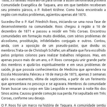
1868, 35 famílias reuniram-se para formar a assim denominada primeira
Comunidade Evangélica de Taquara, ano em que também receberam
seu primeiro pároco, o P. Robert Kröhne. Como havia encontrado a
região com muitos problemas, agüentou apenas até 1870.
Sucedeu-lhe o P. Karl Friedrich Roos, iniciando-se uma nova fase de
desenvolvimento na comunidade. Roos chegou à região a 16 de
dezembro de 1871 e passou a residir em Três Coroas. Encontrou
comunidades em formação muito divididas, com sérios problemas de
alcoolismo, prostituição, infidelidades conjugais e outros. Contou,
ainda, com a oposição de um pseudo-pastor, que dividiu os
membros.Trata-se de Christoph Schäfer, um alfaiate que fora escolhido
pelos próprios colonos para realizar trabalhos religiosos. Mas, em
apenas pouco mais de um ano, o P. Roos conseguiu unir grande parte
dos membros e ajudá-los espiritualmente e em seus problemas de
saúde, já que possuía conhecimentos de Medicina que aprendera na
Escola Missionária. Faleceu a 18 de março de 1873, apenas 3 semanas
após seu casamento, vítima de septicemia, a partir de um ferimento
que apresentava no pescoço e se agravara. Membros da comunidade
foram buscar seu corpo em São Leopoldo e remaram à noite Rio dos
Sinos acima. Causou grande comoção sua perda. Foi sepultado em Três
Coroas, conforme seu desejo.
O P. Roos foi um marco na história de Taquara. A comunidade sentiu