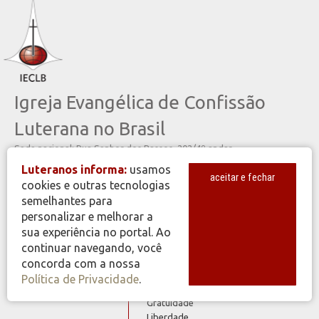
Igreja Evangélica de Confissão
Luterana no Brasil
Sede nacional: Rua Senhor dos Passos, 202/4º andar
Centro - Cep 90020-180 - Porto Alegre/RS - Brasil
Luteranos informa:
usamos
Caixa Postal 2876 - secretariageral@ieclb.org.br
aceitar e fechar
cookies e outras tecnologias
Telefone 55 51 3284.5400
semelhantes para
personalizar e melhorar a
sua experiência no portal. Ao
Identidade
Comunidade
continuar navegando, você
Compromisso
concorda com a nossa
Dignidade
Política de Privacidade
.
Valores
Ecumenicidade
Gratuidade
Liberdade