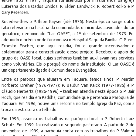
entre 1965 a 1971, Taquara foi atendida por missionários da Igreja
Luterana dos Estados Unidos: P. Elden Landwick, P. Robert Roiko e P.
Gary Petersen.
Sucedeu-lhes o P. Ilson Kayser (até 1976). Nesta época surge outro
fato relevante na história da comunidade: o início das atividades do lar
geriátrico, denominado “Lar OASE”, a 1º de setembro de 1973. Foi
adquirido o prédio onde funcionava o Hospital Sagrada Família. O P. em.
Ernesto Fischer, que aqui residia, foi o grande incentivador e
colaborador para a concretização desse projeto. Recebeu o apoio do
grupo da OASE local, cujas senhoras também auxiliavam nos serviços
como voluntárias. Eis o porquê do nome da instituição. O Lar OASE é
um departamento ligado à Comunidade Evangélica.
Entre os párocos que atuaram em Taquara, temos ainda: P. Martim
Norberto Dreher (1976-1977); P. Baldur Van Kaick (1977-1985) e P.
Cláudio Herberts (1986-1996) – também atendia nesta época o P. Jair
Hoch, que residia em Padilha, comunidade que pertencia à Paróquia de
Taquara. Em 1996, houve uma reforma no templo Igreja da Paz, com a
troca da estrutura do telhado.
Em 1996, assumiu os trabalhos na paróquia local o P. Roberto Luiz
Schulz. Em 1999, foi reativado o segundo pastorado. A partir de 2 de
novembro de 1999, a paróquia conta com os trabalhos do P. Valmor