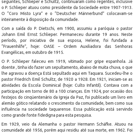
seguintes, Schlieper e Schultz, continuaram como regentes, inclusive
o P. Schlieper atuou como presidente da Sociedade entre 1907-1913.
O “Coro Misto Lyra” e o “Deutscher Männerbund” colocavam-se
inteiramente à disposição da comunidade.
Com a saída do P. Dietschi, em 1900, assumiu a paróquia o pastor
Johann Emil Ernst Schlieper. Permaneceu durante 19 anos. Neste
período, por iniciativa de sua esposa, Helene, foi fundada a
“Frauenhilfe”, hoje: OASE – Ordem Auxiliadora das Senhoras
Evangélicas, em outubro de 1915.
O P. Schlieper faleceu em 1919, vitimado por gripe espanhola. Já
doente , tinha ido fazer um sepultamento, abaixo de muita chuva, o que
lhe agravou a doença Está sepultado aqui em Taquara. Sucedeu-lhe o
pastor Friedrich Emil Schultz, de 1920 a 1928. Em 1921, iniciam-se as
atividades da Escola Dominical (hoje: Culto Infantil). Contava com a
participação em torno de 80 a 100 crianças. Em 1924, por ocasião dos
festejos do cinqüentenário da Igreja da Paz, foi publicado um livro em
alemão gótico relatando o crescimento da comunidade, bem como sua
influência na sociedade taquarense. Essa publicação está servindo
como grande fonte fidedigna para esta pesquisa.
Em 1929, veio da Alemanha o pastor Hermann Schäfke. Atuou na
comunidade até 1956, porém aqui residiu até sua morte, em 1962. Foi