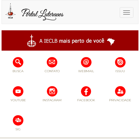
Toggle
naviga
BUSCA
CONTATO
WEBMAIL
ISSUU
YOUTUBE
INSTAGRAM
FACEBOOK
PRIVACIDADE
SIG