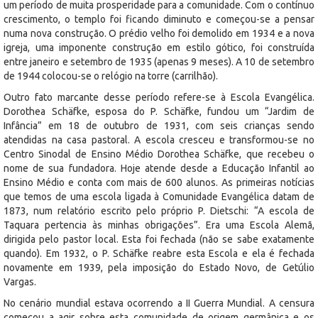
um período de muita prosperidade para a comunidade. Com o contínuo
crescimento, o templo foi ficando diminuto e começou-se a pensar
numa nova construção. O prédio velho foi demolido em 1934 e a nova
igreja, uma imponente construção em estilo gótico, foi construída
entre janeiro e setembro de 1935 (apenas 9 meses). A 10 de setembro
de 1944 colocou-se o relógio na torre (carrilhão).
Outro fato marcante desse período refere-se à Escola Evangélica.
Dorothea Schäfke, esposa do P. Schäfke, fundou um “Jardim de
Infância” em 18 de outubro de 1931, com seis crianças sendo
atendidas na casa pastoral. A escola cresceu e transformou-se no
Centro Sinodal de Ensino Médio Dorothea Schäfke, que recebeu o
nome de sua fundadora. Hoje atende desde a Educação Infantil ao
Ensino Médio e conta com mais de 600 alunos. As primeiras notícias
que temos de uma escola ligada à Comunidade Evangélica datam de
1873, num relatório escrito pelo próprio P. Dietschi: “A escola de
Taquara pertencia às minhas obrigações”. Era uma Escola Alemã,
dirigida pelo pastor local. Esta foi fechada (não se sabe exatamente
quando). Em 1932, o P. Schäfke reabre esta Escola e ela é fechada
novamente em 1939, pela imposição do Estado Novo, de Getúlio
Vargas.
No cenário mundial estava ocorrendo a II Guerra Mundial. A censura
começou a agir sobre esta comunidade de origem germânica e os