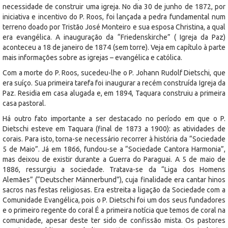
necessidade de construir uma igreja. No dia 30 de junho de 1872, por
iniciativa e incentivo do P. Roos, foi lançada a pedra fundamental num
terreno doado por Tristão José Monteiro e sua esposa Christina, a qual
era evangélica. A inauguração da “Friedenskirche” ( Igreja da Paz)
aconteceu a 18 de janeiro de 1874 (sem torre). Veja em capítulo à parte
mais informações sobre as igrejas – evangélica e católica.
Com a morte do P. Roos, sucedeu-lhe o P. Johann Rudolf Dietschi, que
era suíço. Sua primeira tarefa foi inaugurar a recém construída Igreja da
Paz. Residia em casa alugada e, em 1894, Taquara construiu a primeira
casa pastoral.
Há outro fato importante a ser destacado no período em que o P.
Dietschi esteve em Taquara (final de 1873 a 1900): as atividades de
corais. Para isto, torna-se necessário recorrer à história da “Sociedade
5 de Maio”. Já em 1866, fundou-se a “Sociedade Cantora Harmonia”,
mas deixou de existir durante a Guerra do Paraguai. A 5 de maio de
1886, ressurgiu a sociedade. Tratava-se da “Liga dos Homens
Alemães” (“Deutscher Männerbund”), cuja finalidade era cantar hinos
sacros nas festas religiosas. Era estreita a ligação da Sociedade com a
Comunidade Evangélica, pois o P. Dietschi foi um dos seus fundadores
e o primeiro regente do coral É a primeira notícia que temos de coral na
comunidade, apesar deste ter sido de confissão mista. Os pastores