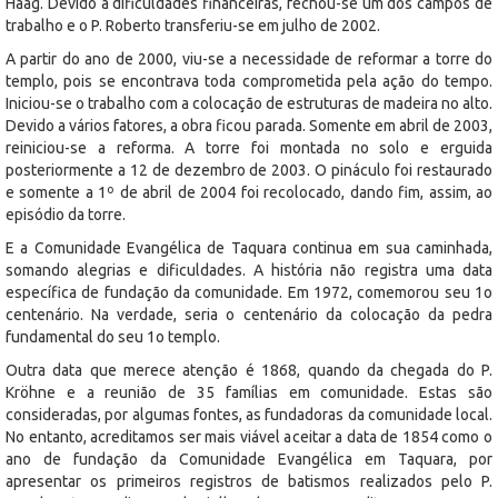
Haag. Devido a dificuldades financeiras, fechou-se um dos campos de
trabalho e o P. Roberto transferiu-se em julho de 2002.
A partir do ano de 2000, viu-se a necessidade de reformar a torre do
templo, pois se encontrava toda comprometida pela ação do tempo.
Iniciou-se o trabalho com a colocação de estruturas de madeira no alto.
Devido a vários fatores, a obra ficou parada. Somente em abril de 2003,
reiniciou-se a reforma. A torre foi montada no solo e erguida
posteriormente a 12 de dezembro de 2003. O pináculo foi restaurado
e somente a 1º de abril de 2004 foi recolocado, dando fim, assim, ao
episódio da torre.
E a Comunidade Evangélica de Taquara continua em sua caminhada,
somando alegrias e dificuldades. A história não registra uma data
específica de fundação da comunidade. Em 1972, comemorou seu 1o
centenário. Na verdade, seria o centenário da colocação da pedra
fundamental do seu 1o templo.
Outra data que merece atenção é 1868, quando da chegada do P.
Kröhne e a reunião de 35 famílias em comunidade. Estas são
consideradas, por algumas fontes, as fundadoras da comunidade local.
No entanto, acreditamos ser mais viável aceitar a data de 1854 como o
ano de fundação da Comunidade Evangélica em Taquara, por
apresentar os primeiros registros de batismos realizados pelo P.