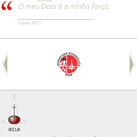
O meu Deus é a minha força.
Isaias 49.5