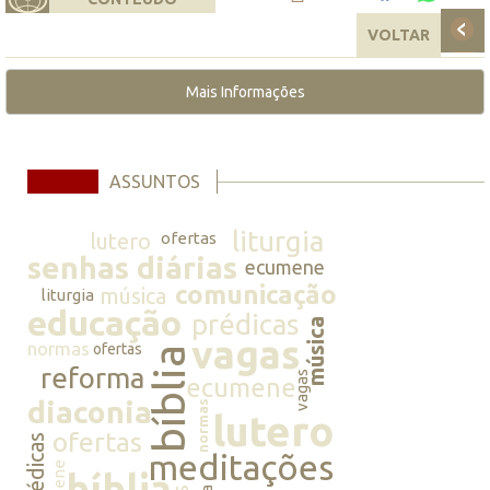
VOLTAR
Mais Informações
ASSUNTOS
liturgia
lutero
ofertas
senhas diárias
ecumene
comunicação
música
liturgia
educação
prédicas
música
vagas
normas
ofertas
bíblia
reforma
vagas
ecumene
diaconia
normas
lutero
ofertas
prédicas
meditações
bíblia