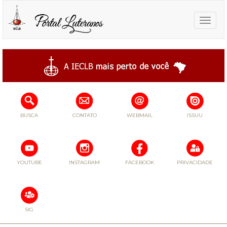
Toggle
naviga
BUSCA
CONTATO
WEBMAIL
ISSUU
YOUTUBE
INSTAGRAM
FACEBOOK
PRIVACIDADE
SIG