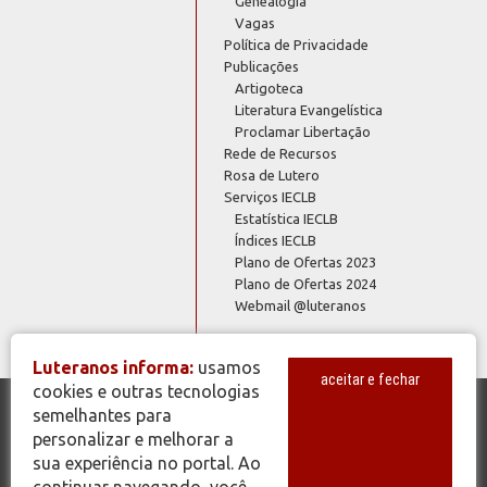
Genealogia
Vagas
Política de Privacidade
Publicações
Artigoteca
Literatura Evangelística
Proclamar Libertação
Rede de Recursos
Rosa de Lutero
Serviços IECLB
Estatística IECLB
Índices IECLB
Plano de Ofertas 2023
Plano de Ofertas 2024
Webmail @luteranos
Luteranos informa:
usamos
aceitar e fechar
cookies e outras tecnologias
semelhantes para
© Copyright 2026 - Todos os Direitos Reservados - IECLB - Igreja
personalizar e melhorar a
Evangélica de Confissão Luterana no Brasil - Portal Luteranos -
sua experiência no portal. Ao
www.luteranos.com.br