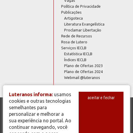
Vagas
Política de Privacidade
Publicações
Artigoteca
Literatura Evangelística
Proclamar Libertação
Rede de Recursos
Rosa de Lutero
Serviços IECLB
Estatística IECLB
Índices IECLB
Plano de Ofertas 2023
Plano de Ofertas 2024
Webmail @luteranos
Luteranos informa:
usamos
aceitar e fechar
cookies e outras tecnologias
semelhantes para
© Copyright 2026 - Todos os Direitos Reservados - IECLB - Igreja
personalizar e melhorar a
Evangélica de Confissão Luterana no Brasil - Portal Luteranos -
sua experiência no portal. Ao
www.luteranos.com.br
continuar navegando, você