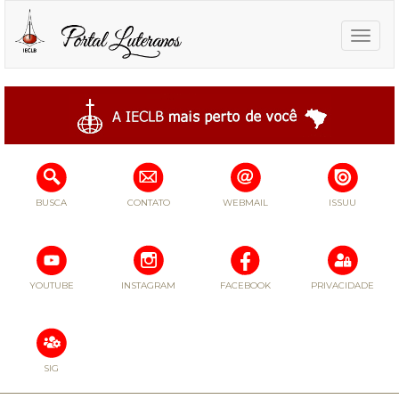
Toggle
naviga
BUSCA
CONTATO
WEBMAIL
ISSUU
YOUTUBE
INSTAGRAM
FACEBOOK
PRIVACIDADE
SIG