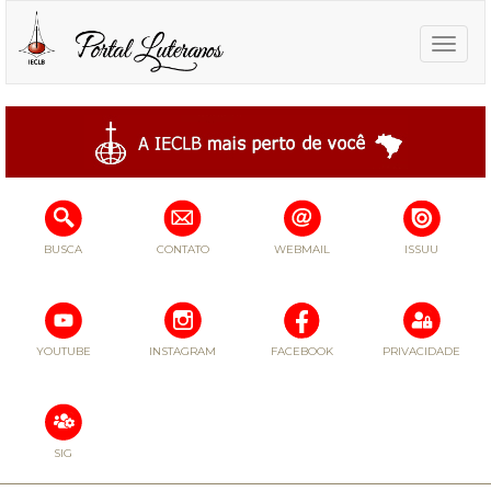
Toggle
naviga
BUSCA
CONTATO
WEBMAIL
ISSUU
YOUTUBE
INSTAGRAM
FACEBOOK
PRIVACIDADE
SIG