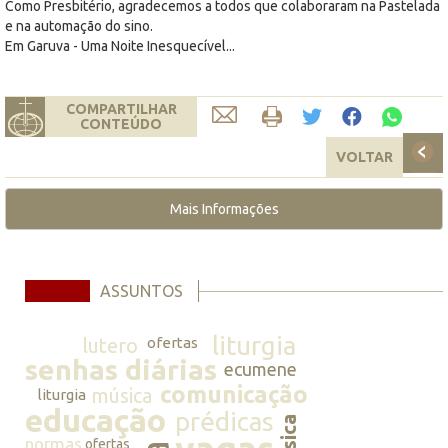
Como Presbitério, agradecemos a todos que colaboraram na Pastelada
e na automação do sino.
Em Garuva - Uma Noite Inesquecível...
COMPARTILHAR
CONTEÚDO
VOLTAR
Mais Informações
ASSUNTOS
liturgia
lutero
ofertas
senhas diárias
ecumene
comunicação
música
liturgia
educação
prédicas
música
normas
ofertas