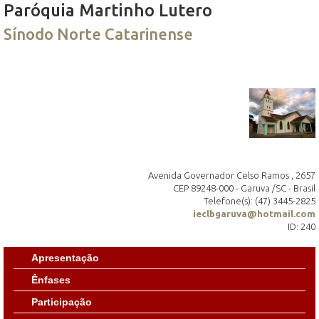
Paróquia Martinho Lutero
Sínodo Norte Catarinense
Avenida Governador Celso Ramos , 2657
CEP 89248-000 - Garuva /SC - Brasil
Telefone(s): (47) 3445-2825
ieclbgaruva@hotmail.com
ID: 240
Apresentação
Ênfases
Participação