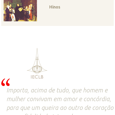
Hinos
Importa, acima de tudo, que homem e
mulher convivam em amor e concórdia,
para que um queira ao outro de coração