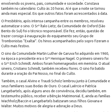
envolvendo os jovens, pais, comunidade e sociedade. Constava
também no calendário: Culto às 20 horas. Aí é que a noite se tornou
ainda mais especial. Eis que outros fatos foram acrescentados à data.
O Presbitério, após intensa campanha entre os membros, resolveu
automatizar o sino. O Srº Ítalo Lietz, da Comunidade de Oxford (São
Bento do Sul) foi o técnico responsável. Ele fez, então, questão de
trazer consigo à inauguração do equipamento seu Grupo de
Trombonistas “Exaltai”. Os hinos acompanhados pelo sopro fizeram o
Culto mais festivo.
O sino da Comunidade Martin Luther de Garuva foi adquirido em 1960,
na época o presidente era o Srº Henrique Nagel. O primeiro sineiro foi
o Srº Erich Schmidt. Ambos foram homenageados em memória. O atual
sineiro, Cristiano Schmidt, também recebeu flores. O sino foi batido
durante a oração do Pai Nosso, no final do Culto.
Também, o casal Alvino e Traudi Scholz lembrou junto à Comunidade e
seus familiares suas Bodas de Ouro. O casal Laércio e Patrícia
Langebartels, após alguns anos de convivência, decidiu também, em
testemunho público, receber a Bênção Matrimonial. E, ainda as famílias
Wachholz/Baccin e Langebartels batizaram seus filhos Giovana e
Walter. Muitos motivos de alegria e adoração a Deus.