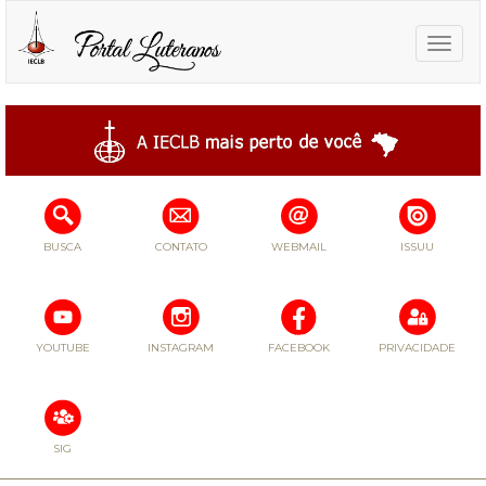
Toggle
naviga
BUSCA
CONTATO
WEBMAIL
ISSUU
YOUTUBE
INSTAGRAM
FACEBOOK
PRIVACIDADE
SIG