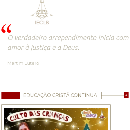
O verdadeiro arrependimento inicia com
amor à justiça e a Deus.
Martim Lutero
EDUCAÇÃO CRISTÃ CONTÍNUA
+