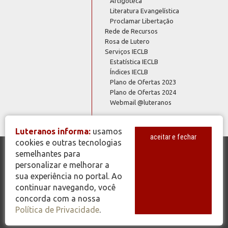
Artigoteca
Literatura Evangelística
Proclamar Libertação
Rede de Recursos
Rosa de Lutero
Serviços IECLB
Estatística IECLB
Índices IECLB
Plano de Ofertas 2023
Plano de Ofertas 2024
Webmail @luteranos
Luteranos informa:
usamos
aceitar e fechar
cookies e outras tecnologias
semelhantes para
© Copyright 2026 - Todos os Direitos Reservados - IECLB - Igreja
personalizar e melhorar a
Evangélica de Confissão Luterana no Brasil - Portal Luteranos -
sua experiência no portal. Ao
www.luteranos.com.br
continuar navegando, você
concorda com a nossa
Política de Privacidade
.