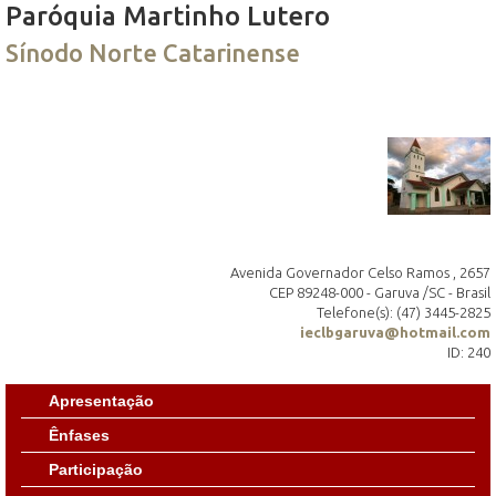
Paróquia Martinho Lutero
Sínodo Norte Catarinense
Avenida Governador Celso Ramos , 2657
CEP 89248-000 - Garuva /SC - Brasil
Telefone(s): (47) 3445-2825
ieclbgaruva@hotmail.com
ID: 240
Apresentação
Ênfases
Participação