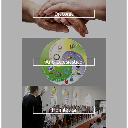
Diaconia
Ano Eclesiástico
Homilética