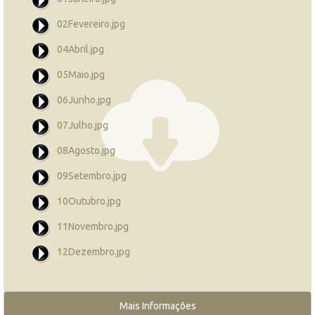
02Fevereiro.jpg
04Abril.jpg
05Maio.jpg
06Junho.jpg
07Julho.jpg
08Agosto.jpg
09Setembro.jpg
10Outubro.jpg
11Novembro.jpg
12Dezembro.jpg
Mais Informações