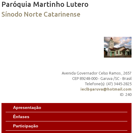
Paróquia Martinho Lutero
Sínodo Norte Catarinense
Avenida Governador Celso Ramos , 2657
CEP 89248-000 - Garuva /SC - Brasil
Telefone(s): (47) 3445-2825
ieclbgaruva@hotmail.com
ID: 240
Apresentação
Ênfases
Participação