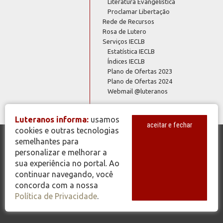
Literatura Evangelística
Proclamar Libertação
Rede de Recursos
Rosa de Lutero
Serviços IECLB
Estatística IECLB
Índices IECLB
Plano de Ofertas 2023
Plano de Ofertas 2024
Webmail @luteranos
Luteranos informa:
usamos
aceitar e fechar
cookies e outras tecnologias
semelhantes para
© Copyright 2026 - Todos os Direitos Reservados - IECLB - Igreja
personalizar e melhorar a
Evangélica de Confissão Luterana no Brasil - Portal Luteranos -
sua experiência no portal. Ao
www.luteranos.com.br
continuar navegando, você
concorda com a nossa
Política de Privacidade
.