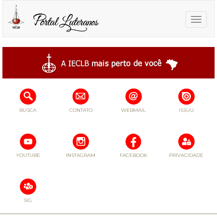
Toggle
naviga
BUSCA
CONTATO
WEBMAIL
ISSUU
YOUTUBE
INSTAGRAM
FACEBOOK
PRIVACIDADE
SIG