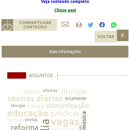
Veja conteúdo completo
Clique aqui
COMPARTILHAR
CONTEÚDO
VOLTAR
Mais Informações
ASSUNTOS
liturgia
lutero
ofertas
senhas diárias
ecumene
comunicação
música
liturgia
educação
prédicas
música
vagas
normas
ofertas
reforma