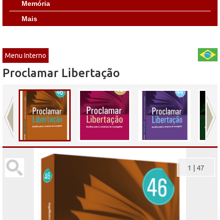
Memória
Mais
Menu Interno
Proclamar Libertação
1
|
47