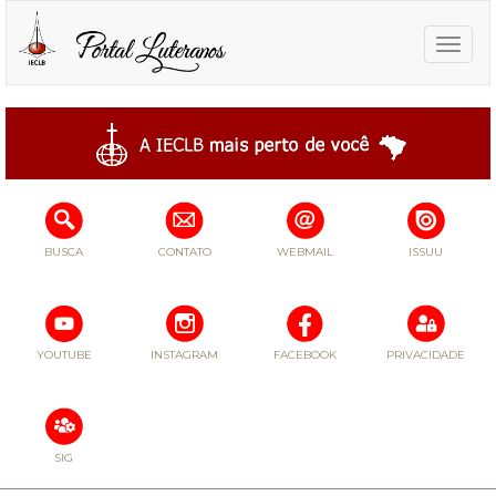
Toggle
naviga
BUSCA
CONTATO
WEBMAIL
ISSUU
YOUTUBE
INSTAGRAM
FACEBOOK
PRIVACIDADE
SIG