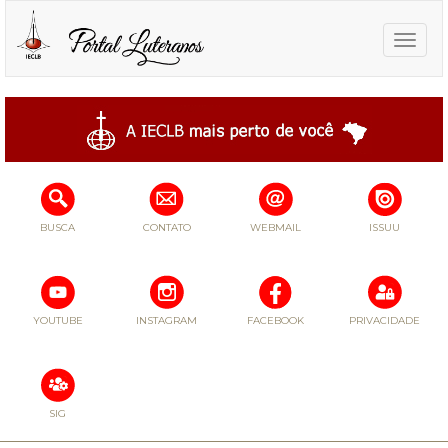
Toggle
naviga
BUSCA
CONTATO
WEBMAIL
ISSUU
YOUTUBE
INSTAGRAM
FACEBOOK
PRIVACIDADE
SIG