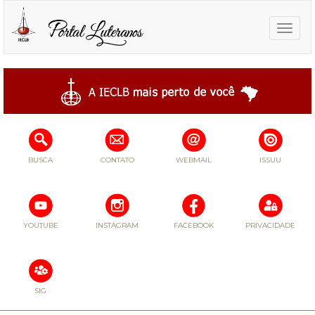
Toggle
naviga
BUSCA
CONTATO
WEBMAIL
ISSUU
YOUTUBE
INSTAGRAM
FACEBOOK
PRIVACIDADE
SIG