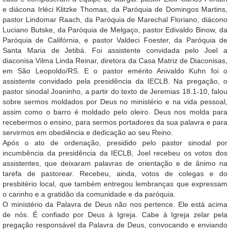
e diácona Irléci Klitzke Thomas, da Paróquia de Domingos Martins,
pastor Lindomar Raach, da Paróquia de Marechal Floriano, diácono
Luciano Butske, da Paróquia de Melgaço, pastor Edivaldo Binow, da
Paróquia de Califórnia, e pastor Valdeci Foester, da Paróquia de
Santa Maria de Jetibá. Foi assistente convidada pelo Joel a
diaconisa Vilma Linda Reinar, diretora da Casa Matriz de Diaconisas,
em São Leopoldo/RS. E o pastor emérito Anivaldo Kuhn foi o
assistente convidado pela presidência da IECLB. Na pregação, o
pastor sinodal Joaninho, a partir do texto de Jeremias 18.1-10, falou
sobre sermos moldados por Deus no ministério e na vida pessoal,
assim como o barro é moldado pelo oleiro. Deus nos molda para
recebermos o ensino, para sermos portadores da sua palavra e para
servirmos em obediência e dedicação ao seu Reino.
Após o ato de ordenação, presidido pelo pastor sinodal por
incumbência da presidência da IECLB, Joel recebeu os votos dos
assistentes, que deixaram palavras de orientação e de ânimo na
tarefa de pastorear. Recebeu, ainda, votos de colegas e do
presbitério local, que também entregou lembranças que expressam
o carinho e a gratidão da comunidade e da paróquia.
O ministério da Palavra de Deus não nos pertence. Ele está acima
de nós. É confiado por Deus à Igreja. Cabe à Igreja zelar pela
pregação responsável da Palavra de Deus, convocando e enviando