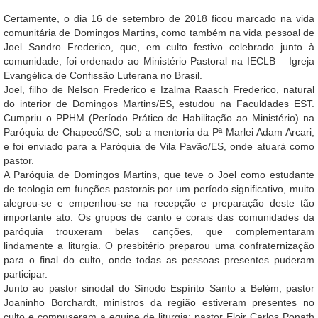
Certamente, o dia 16 de setembro de 2018 ficou marcado na vida
comunitária de Domingos Martins, como também na vida pessoal de
Joel Sandro Frederico, que, em culto festivo celebrado junto à
comunidade, foi ordenado ao Ministério Pastoral na IECLB – Igreja
Evangélica de Confissão Luterana no Brasil.
Joel, filho de Nelson Frederico e Izalma Raasch Frederico, natural
do interior de Domingos Martins/ES, estudou na Faculdades EST.
Cumpriu o PPHM (Período Prático de Habilitação ao Ministério) na
Paróquia de Chapecó/SC, sob a mentoria da Pª Marlei Adam Arcari,
e foi enviado para a Paróquia de Vila Pavão/ES, onde atuará como
pastor.
A Paróquia de Domingos Martins, que teve o Joel como estudante
de teologia em funções pastorais por um período significativo, muito
alegrou-se e empenhou-se na recepção e preparação deste tão
importante ato. Os grupos de canto e corais das comunidades da
paróquia trouxeram belas canções, que complementaram
lindamente a liturgia. O presbitério preparou uma confraternização
para o final do culto, onde todas as pessoas presentes puderam
participar.
Junto ao pastor sinodal do Sínodo Espírito Santo a Belém, pastor
Joaninho Borchardt, ministros da região estiveram presentes no
culto e compuseram a equipe de liturgia: pastor Eloir Carlos Ponath