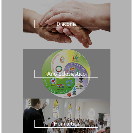
Diaconia
Ano Eclesiástico
Homilética