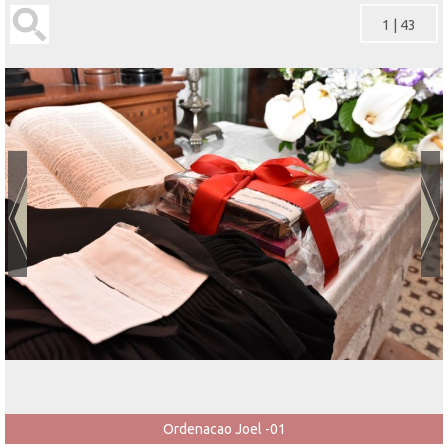
1
|
43
Ordenacao Joel -01