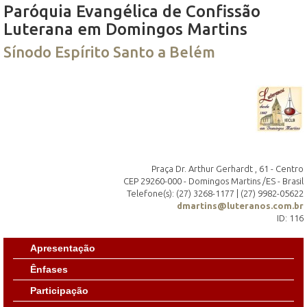
Paróquia Evangélica de Confissão
Luterana em Domingos Martins
Sínodo Espírito Santo a Belém
Praça Dr. Arthur Gerhardt , 61 - Centro
CEP 29260-000 - Domingos Martins /ES - Brasil
Telefone(s): (27) 3268-1177 | (27) 9982-05622
dmartins@luteranos.com.br
ID: 116
Apresentação
Ênfases
Participação