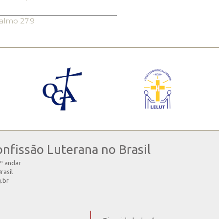
almo 27.9
onfissão Luterana no Brasil
4º andar
rasil
g.br