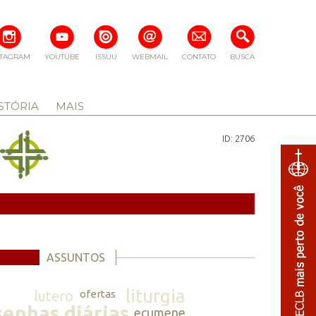
STAGRAM
YOUTUBE
ISSUU
WEBMAIL
CONTATO
BUSCA
STÓRIA
MAIS
ID: 2706
ASSUNTOS
liturgia
lutero
ofertas
senhas diárias
ecumene