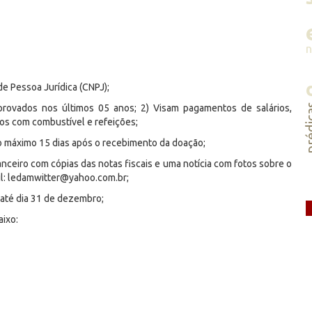
 de Pessoa Jurídica (CNPJ);
préd
provados nos últimos 05 anos; 2) Visam pagamentos de salários,
tos com combustível e refeições;
no máximo 15 dias após o recebimento da doação;
anceiro com cópias das notas fiscais e uma notícia com fotos sobre o
il: ledamwitter@yahoo.com.br;
 até dia 31 de dezembro;
aixo: