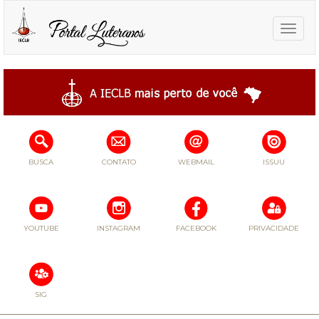
Toggle
naviga
BUSCA
CONTATO
WEBMAIL
ISSUU
YOUTUBE
INSTAGRAM
FACEBOOK
PRIVACIDADE
SIG