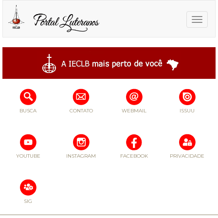
Toggle
naviga
BUSCA
CONTATO
WEBMAIL
ISSUU
YOUTUBE
INSTAGRAM
FACEBOOK
PRIVACIDADE
SIG