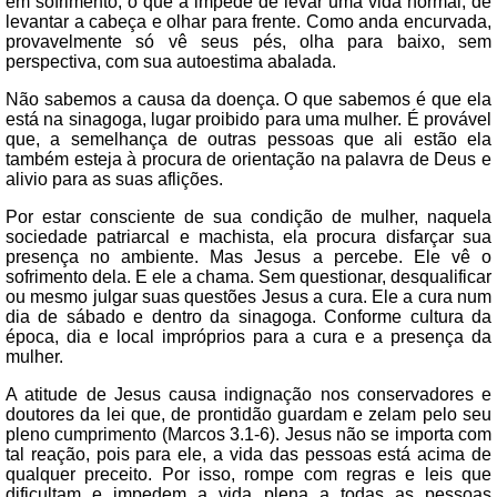
em sofrimento, o que a impede de levar uma vida normal, de
levantar a cabeça e olhar para frente. Como anda encurvada,
provavelmente só vê seus pés, olha para baixo, sem
perspectiva, com sua autoestima abalada.
Não sabemos a causa da doença. O que sabemos é que ela
está na sinagoga, lugar proibido para uma mulher. É provável
que, a semelhança de outras pessoas que ali estão ela
também esteja à procura de orientação na palavra de Deus e
alivio para as suas aflições.
Por estar consciente de sua condição de mulher, naquela
sociedade patriarcal e machista, ela procura disfarçar sua
presença no ambiente. Mas Jesus a percebe. Ele vê o
sofrimento dela. E ele a chama. Sem questionar, desqualificar
ou mesmo julgar suas questões Jesus a cura. Ele a cura num
dia de sábado e dentro da sinagoga. Conforme cultura da
época, dia e local impróprios para a cura e a presença da
mulher.
A atitude de Jesus causa indignação nos conservadores e
doutores da lei que, de prontidão guardam e zelam pelo seu
pleno cumprimento (Marcos 3.1-6). Jesus não se importa com
tal reação, pois para ele, a vida das pessoas está acima de
qualquer preceito. Por isso, rompe com regras e leis que
dificultam e impedem a vida plena a todas as pessoas