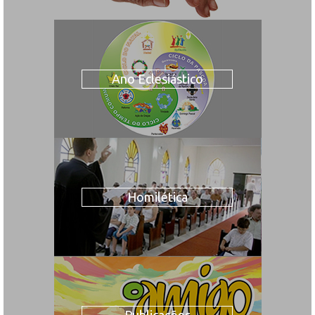
Ano Eclesiástico
Homilética