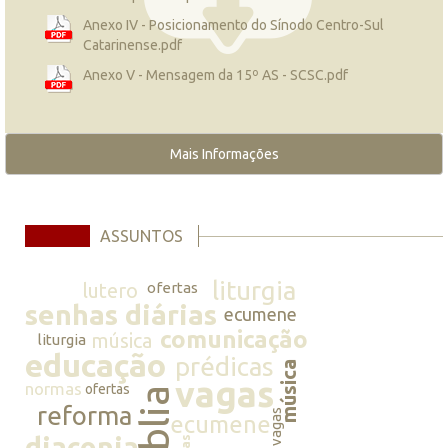
Anexo IV - Posicionamento do Sínodo Centro-Sul
Catarinense.pdf
Anexo V - Mensagem da 15º AS - SCSC.pdf
Mais Informações
ASSUNTOS
liturgia
lutero
ofertas
senhas diárias
ecumene
comunicação
música
liturgia
educação
prédicas
música
vagas
normas
ofertas
bíblia
reforma
vagas
ecumene
diaconia