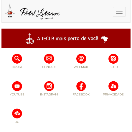
Toggle
naviga
BUSCA
CONTATO
WEBMAIL
ISSUU
YOUTUBE
INSTAGRAM
FACEBOOK
PRIVACIDADE
SIG