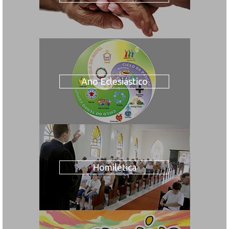
Ano Eclesiástico
Homilética