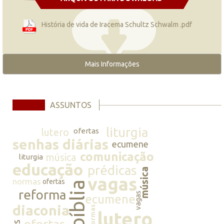
História de vida de Iracema Schultz Schwalm .pdf
Mais Informações
ASSUNTOS
liturgia
lutero
ofertas
senhas diárias
ecumene
comunicação
música
liturgia
educação
prédicas
música
vagas
normas
ofertas
bíblia
reforma
vagas
ecumene
diaconia
normas
lutero
ofertas