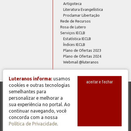
Artigoteca
Literatura Evangelística
Proclamar Libertação
Rede de Recursos
Rosa de Lutero
Serviços IECLB
Estatística IECLB
Índices IECLB
Plano de Ofertas 2023
Plano de Ofertas 2024
Webmail @luteranos
Luteranos informa:
usamos
aceitar e fechar
cookies e outras tecnologias
semelhantes para
© Copyright 2026 - Todos os Direitos Reservados - IECLB - Igreja
personalizar e melhorar a
Evangélica de Confissão Luterana no Brasil - Portal Luteranos -
sua experiência no portal. Ao
www.luteranos.com.br
continuar navegando, você
concorda com a nossa
Política de Privacidade
.