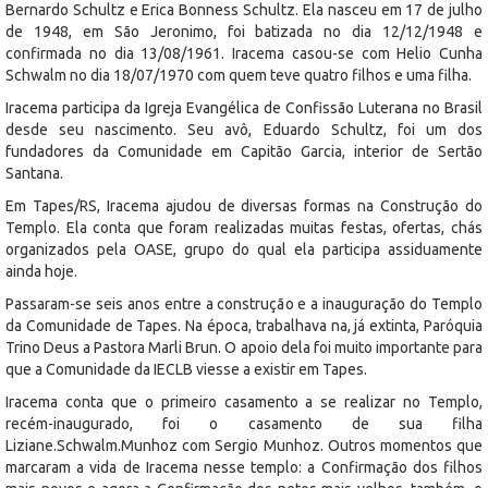
Bernardo Schultz e Erica Bonness Schultz. Ela nasceu em 17 de julho
de 1948, em São Jeronimo, foi batizada no dia 12/12/1948 e
confirmada no dia 13/08/1961. Iracema casou-se com Helio Cunha
Schwalm no dia 18/07/1970 com quem teve quatro filhos e uma filha.
Iracema participa da Igreja Evangélica de Confissão Luterana no Brasil
desde seu nascimento. Seu avô, Eduardo Schultz, foi um dos
fundadores da Comunidade em Capitão Garcia, interior de Sertão
Santana.
Em Tapes/RS, Iracema ajudou de diversas formas na Construção do
Templo. Ela conta que foram realizadas muitas festas, ofertas, chás
organizados pela OASE, grupo do qual ela participa assiduamente
ainda hoje.
Passaram-se seis anos entre a construção e a inauguração do Templo
da Comunidade de Tapes. Na época, trabalhava na, já extinta, Paróquia
Trino Deus a Pastora Marli Brun. O apoio dela foi muito importante para
que a Comunidade da IECLB viesse a existir em Tapes.
Iracema conta que o primeiro casamento a se realizar no Templo,
recém-inaugurado, foi o casamento de sua filha
Liziane.Schwalm.Munhoz com Sergio Munhoz. Outros momentos que
marcaram a vida de Iracema nesse templo: a Confirmação dos filhos