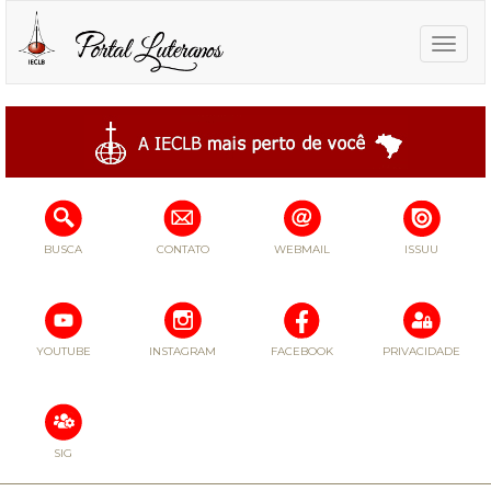
Toggle
naviga
BUSCA
CONTATO
WEBMAIL
ISSUU
YOUTUBE
INSTAGRAM
FACEBOOK
PRIVACIDADE
SIG