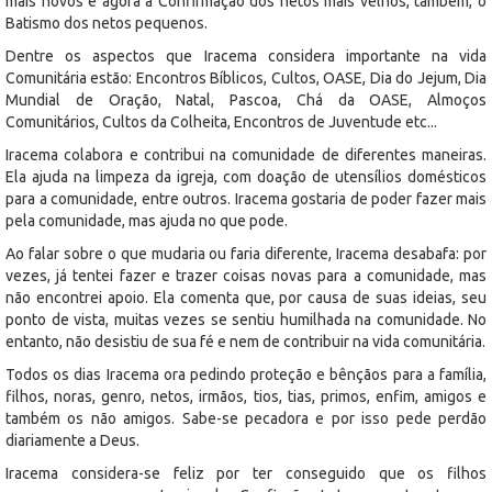
mais novos e agora a Confirmação dos netos mais velhos, também, o
Batismo dos netos pequenos.
Dentre os aspectos que Iracema considera importante na vida
Comunitária estão: Encontros Bíblicos, Cultos, OASE, Dia do Jejum, Dia
Mundial de Oração, Natal, Pascoa, Chá da OASE, Almoços
Comunitários, Cultos da Colheita, Encontros de Juventude etc...
Iracema colabora e contribui na comunidade de diferentes maneiras.
Ela ajuda na limpeza da igreja, com doação de utensílios domésticos
para a comunidade, entre outros. Iracema gostaria de poder fazer mais
pela comunidade, mas ajuda no que pode.
Ao falar sobre o que mudaria ou faria diferente, Iracema desabafa: por
vezes, já tentei fazer e trazer coisas novas para a comunidade, mas
não encontrei apoio. Ela comenta que, por causa de suas ideias, seu
ponto de vista, muitas vezes se sentiu humilhada na comunidade. No
entanto, não desistiu de sua fé e nem de contribuir na vida comunitária.
Todos os dias Iracema ora pedindo proteção e bênçãos para a família,
filhos, noras, genro, netos, irmãos, tios, tias, primos, enfim, amigos e
também os não amigos. Sabe-se pecadora e por isso pede perdão
diariamente a Deus.
Iracema considera-se feliz por ter conseguido que os filhos