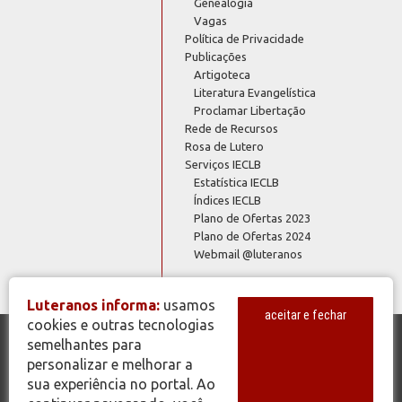
Genealogia
Vagas
Política de Privacidade
Publicações
Artigoteca
Literatura Evangelística
Proclamar Libertação
Rede de Recursos
Rosa de Lutero
Serviços IECLB
Estatística IECLB
Índices IECLB
Plano de Ofertas 2023
Plano de Ofertas 2024
Webmail @luteranos
Luteranos informa:
usamos
aceitar e fechar
cookies e outras tecnologias
semelhantes para
© Copyright 2026 - Todos os Direitos Reservados - IECLB - Igreja
personalizar e melhorar a
Evangélica de Confissão Luterana no Brasil - Portal Luteranos -
sua experiência no portal. Ao
www.luteranos.com.br