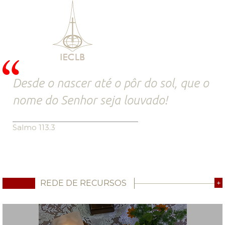
Desde o nascer até o pôr do sol, que o
nome do Senhor seja louvado!
Salmo 113.3
REDE DE RECURSOS
+