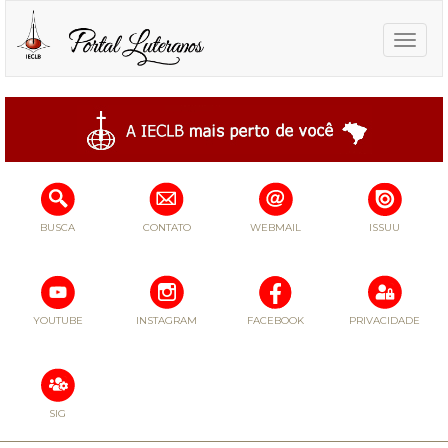
Toggle
naviga
BUSCA
CONTATO
WEBMAIL
ISSUU
YOUTUBE
INSTAGRAM
FACEBOOK
PRIVACIDADE
SIG