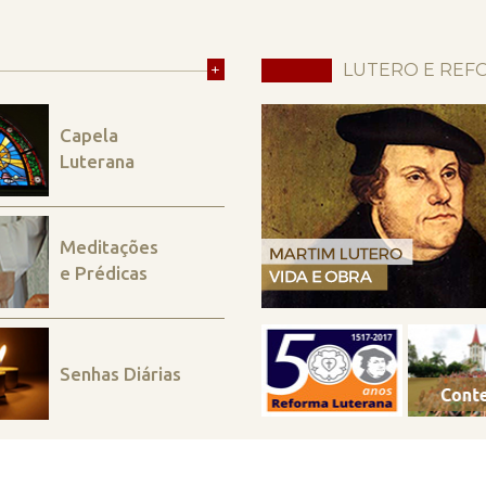
+
LUTERO E REF
Capela
Luterana
Meditações
e Prédicas
Senhas Diárias