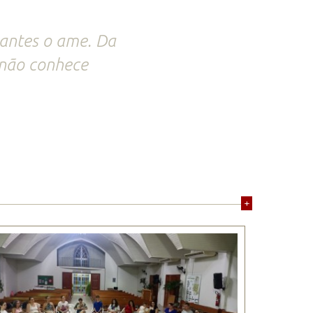
antes o ame. Da
não conhece
+