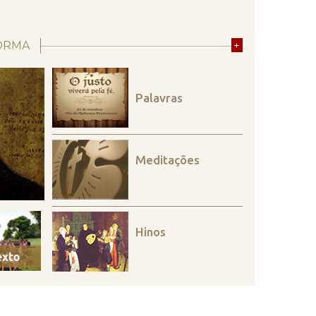
ORMA
+
Palavras
Meditações
Hinos