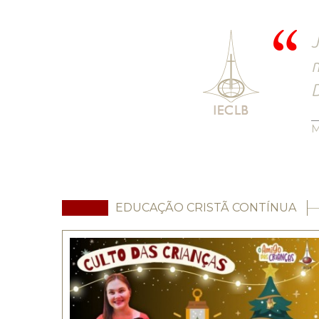
J
D
M
EDUCAÇÃO CRISTÃ CONTÍNUA