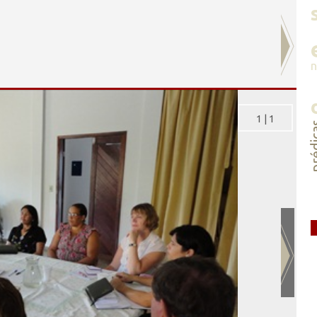
1
|
1
préd