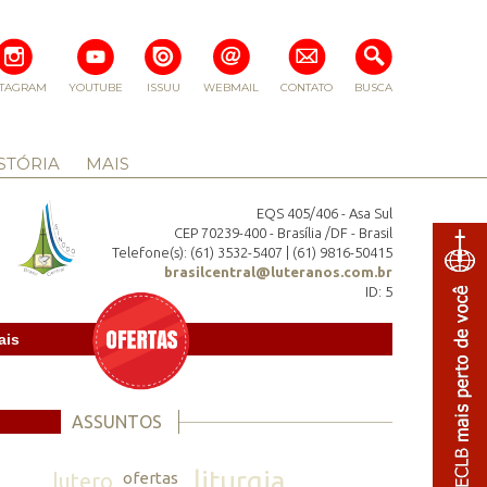
STAGRAM
YOUTUBE
ISSUU
WEBMAIL
CONTATO
BUSCA
STÓRIA
MAIS
EQS 405/406 - Asa Sul
CEP 70239-400 - Brasília /DF - Brasil
Telefone(s): (61) 3532-5407 | (61) 9816-50415
brasilcentral@luteranos.com.br
ID: 5
ais
ASSUNTOS
liturgia
lutero
ofertas