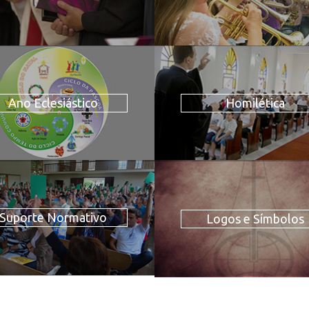
Ano Eclesiástico
Homilética
Suporte Normativo
Logos e Símbolos