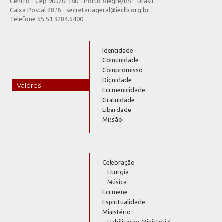
Centro - Cep 90020-180 - Porto Alegre/RS - Brasil
Caixa Postal 2876 - secretariageral@ieclb.org.br
Telefone 55 51 3284.5400
Identidade
Comunidade
Compromisso
Dignidade
Valores
Ecumenicidade
Gratuidade
Liberdade
Missão
Celebração
Liturgia
Música
Ecumene
Espiritualidade
Ministério
Habilitação Ministerial