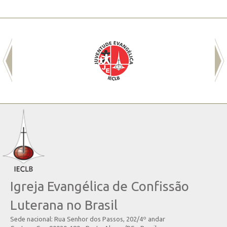
Igreja Evangélica de Confissão
Luterana no Brasil
Sede nacional: Rua Senhor dos Passos, 202/4º andar