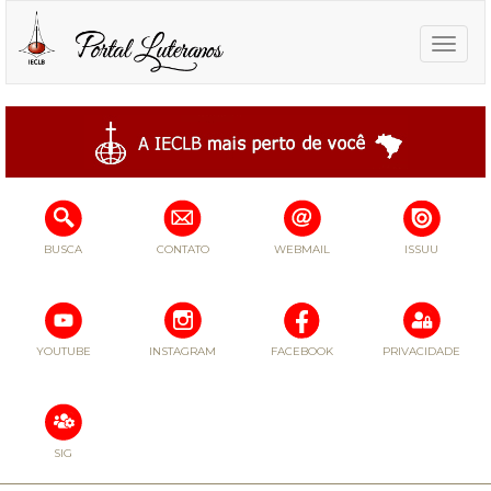
Toggle
naviga
BUSCA
CONTATO
WEBMAIL
ISSUU
YOUTUBE
INSTAGRAM
FACEBOOK
PRIVACIDADE
SIG