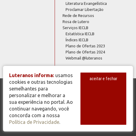
Literatura Evangelística
Proclamar Libertação
Rede de Recursos
Rosa de Lutero
Serviços IECLB
Estatística IECLB
Índices IECLB
Plano de Ofertas 2023
Plano de Ofertas 2024
Webmail @luteranos
Luteranos informa:
usamos
aceitar e fechar
cookies e outras tecnologias
semelhantes para
© Copyright 2026 - Todos os Direitos Reservados - IECLB - Igreja
personalizar e melhorar a
Evangélica de Confissão Luterana no Brasil - Portal Luteranos -
sua experiência no portal. Ao
www.luteranos.com.br
continuar navegando, você
concorda com a nossa
Política de Privacidade
.