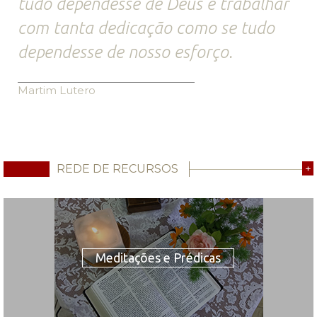
tudo dependesse de Deus e trabalhar
com tanta dedicação como se tudo
dependesse de nosso esforço.
Martim Lutero
REDE DE RECURSOS
+
Meditações e Prédicas