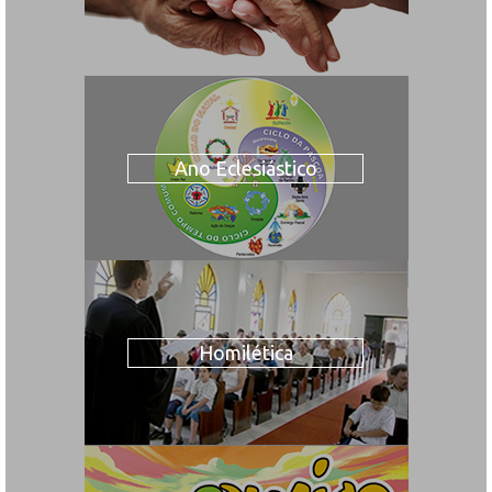
Ano Eclesiástico
Homilética