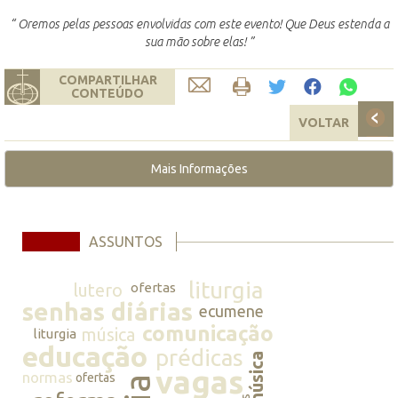
“ Oremos pelas pessoas envolvidas com este evento! Que Deus estenda a
sua mão sobre elas! ”
COMPARTILHAR
CONTEÚDO
VOLTAR
Mais Informações
ASSUNTOS
liturgia
lutero
ofertas
senhas diárias
ecumene
comunicação
música
liturgia
educação
prédicas
música
vagas
normas
ofertas