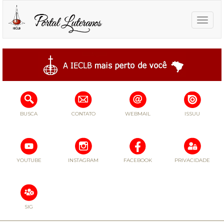
Toggle
naviga
BUSCA
CONTATO
WEBMAIL
ISSUU
YOUTUBE
INSTAGRAM
FACEBOOK
PRIVACIDADE
SIG