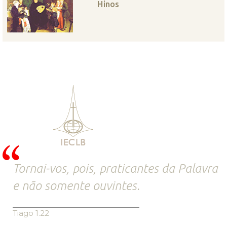
Hinos
Tornai-vos, pois, praticantes da Palavra
e não somente ouvintes.
Tiago 1.22