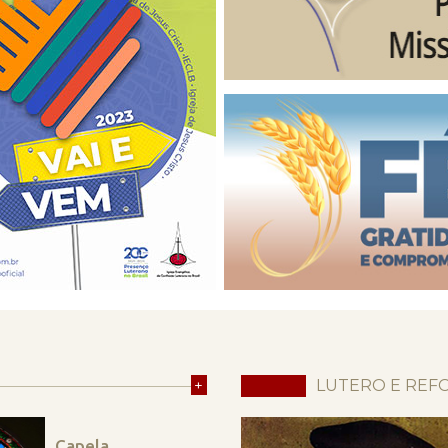
+
LUTERO E REF
Capela