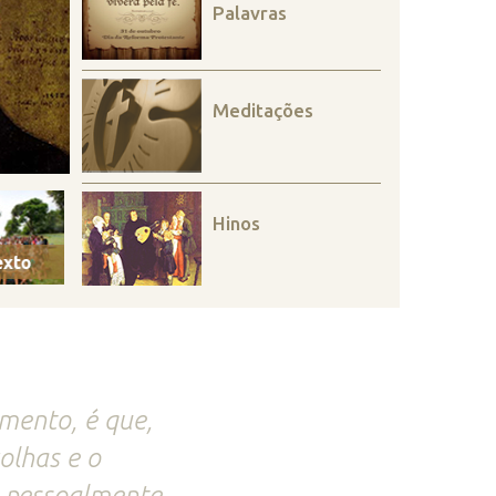
Palavras
Meditações
Hinos
mento, é que,
olhas e o
, pessoalmente,