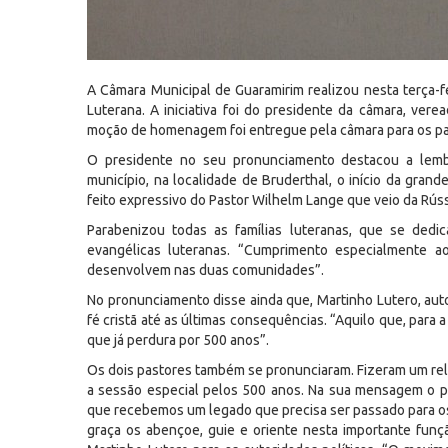
A Câmara Municipal de Guaramirim realizou nesta terça-
Luterana. A iniciativa foi do presidente da câmara, ver
moção de homenagem foi entregue pela câmara para os pa
O presidente no seu pronunciamento destacou a lembr
município, na localidade de Bruderthal, o início da gran
feito expressivo do Pastor Wilhelm Lange que veio da Rú
Parabenizou todas as famílias luteranas, que se ded
evangélicas luteranas. “Cumprimento especialmente a
desenvolvem nas duas comunidades”.
No pronunciamento disse ainda que, Martinho Lutero, auto
fé cristã até as últimas consequências. “Aquilo que, para
que já perdura por 500 anos”.
Os dois pastores também se pronunciaram. Fizeram um rela
a sessão especial pelos 500 anos. Na sua mensagem o pas
que recebemos um legado que precisa ser passado para os 
graça os abençoe, guie e oriente nesta importante funç