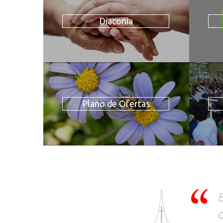
Diaconia
Plano de Ofertas
B
o