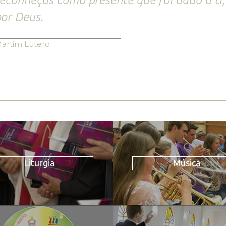
or Deus.
artim Lutero
Liturgia
Música