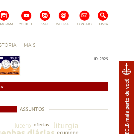
STAGRAM
YOUTUBE
ISSUU
WEBMAIL
CONTATO
BUSCA
STÓRIA
MAIS
ID: 2929
is
ASSUNTOS
liturgia
lutero
ofertas
senhas diárias
ecumene