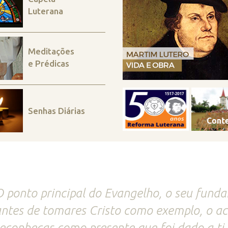
Luterana
Meditações
e Prédicas
Senhas Diárias
 ponto principal do Evangelho, o seu funda
ntes de tomares Cristo como exemplo, o ac
econheças como presente que foi dado a ti