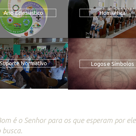
Ano Eclesiástico
Homilética
Suporte Normativo
Logos e Símbolos
om é o Senhor para os que esperam por ele
 busca.