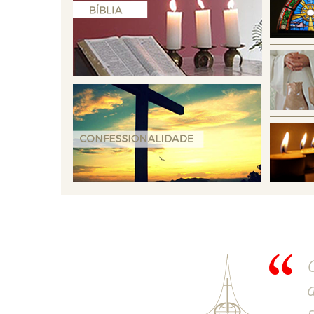
O
a
r