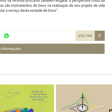
ento da reforma procurou também resgatar a perspectiva cristã da
las são instrumentos de Deus na realização do seu projeto de vida
tar a serviço desta vontade de Deus”.
VOLTAR
s Informações