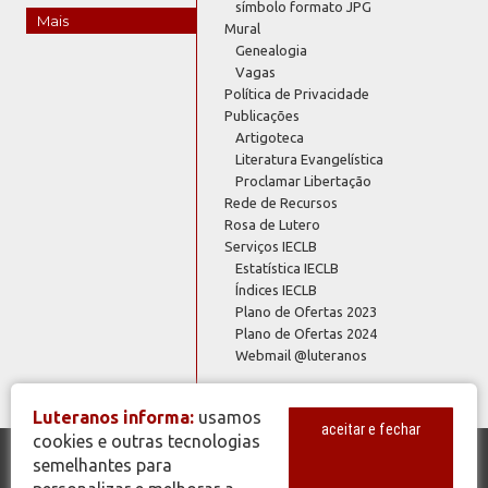
símbolo formato JPG
Mais
Mural
Genealogia
Vagas
Política de Privacidade
Publicações
Artigoteca
Literatura Evangelística
Proclamar Libertação
Rede de Recursos
Rosa de Lutero
Serviços IECLB
Estatística IECLB
Índices IECLB
Plano de Ofertas 2023
Plano de Ofertas 2024
Webmail @luteranos
Luteranos informa:
usamos
aceitar e fechar
cookies e outras tecnologias
semelhantes para
© Copyright 2026 - Todos os Direitos Reservados - IECLB - Igreja