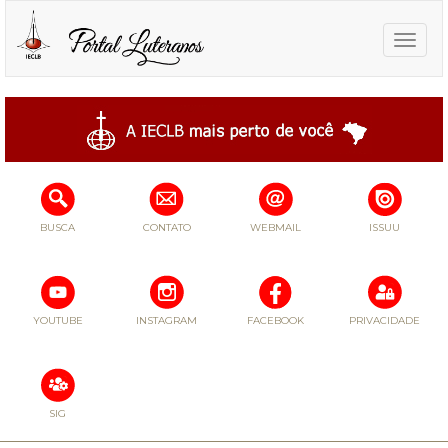
Toggle
naviga
BUSCA
CONTATO
WEBMAIL
ISSUU
YOUTUBE
INSTAGRAM
FACEBOOK
PRIVACIDADE
SIG