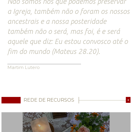
Não somos nós que podemos preservar
a Igreja, também não o foram os nossos
ancestrais e a nossa posteridade
também não o será, mas foi, é e será
aquele que diz: Eu estou convosco até o
fim do mundo (Mateus 28.20).
Martim Lutero
REDE DE RECURSOS
+