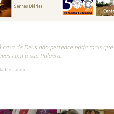
Senhas Diárias
 casa de Deus não pertence nada mais que
eus com a sua Palavra.
artim Lutero