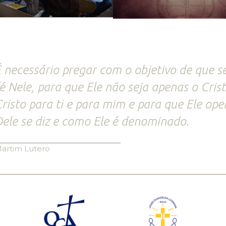
 necessário pregar com o objetivo de que s
é Nele, para que Ele não seja apenas o Crist
risto para ti e para mim e para que Ele op
ele se diz e como Ele é denominado.
artim Lutero