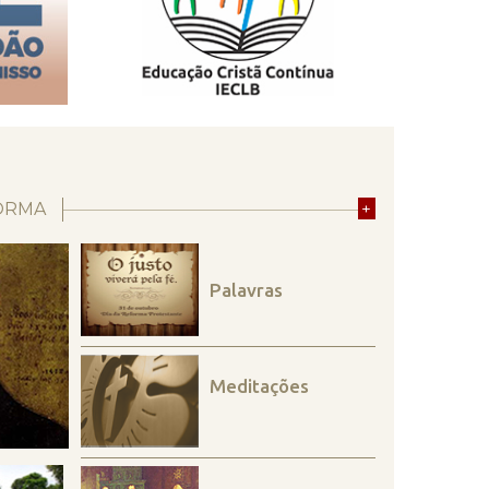
ORMA
+
Palavras
Meditações