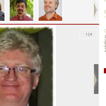
1
|
4
préd