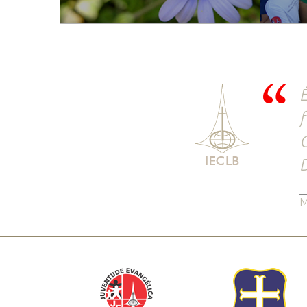
É
f
C
D
M