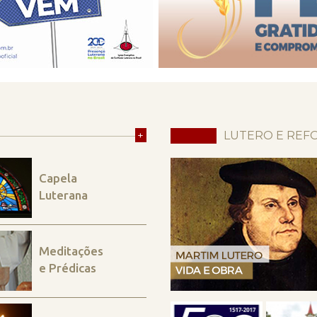
+
LUTERO E REF
Capela
Luterana
Meditações
e Prédicas