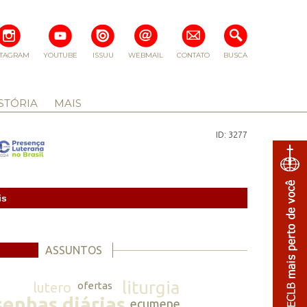
STAGRAM
YOUTUBE
ISSUU
WEBMAIL
CONTATO
BUSCA
STÓRIA
MAIS
ID: 3277
is
ASSUNTOS
liturgia
lutero
ofertas
senhas diárias
ecumene