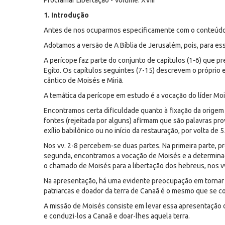
Proclamar Libertação - Volume: XVIII
1. Introdução
Antes de nos ocuparmos especificamente com o conteúdo 
Adotamos a versão de A Bíblia de Jerusalém, pois, para es
A perícope faz parte do conjunto de capítulos (1-6) que p
Egito. Os capítulos seguintes (7-15) descrevem o próprio 
cântico de Moisés e Miriã.
A temática da perícope em estudo é a vocação do líder Moi
Encontramos certa dificuldade quanto à fixação da origem 
fontes (rejeitada por alguns) afirmam que são palavras prov
exílio babilônico ou no início da restauração, por volta de 
Nos vv. 2-8 percebem-se duas partes. Na primeira parte, p
segunda, encontramos a vocação de Moisés e a determinaç
o chamado de Moisés para a libertação dos hebreus, nos vv
Na apresentação, há uma evidente preocupação em tornar 
patriarcas e doador da terra de Canaã é o mesmo que se co
A missão de Moisés consiste em levar essa apresentação d
e conduzi-los a Canaã e doar-lhes aquela terra.