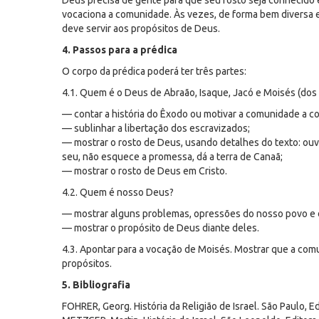
Deus precisa de gente para que seu rosto seja conhecido e 
vocaciona a comunidade. Às vezes, de forma bem diversa e
deve servir aos propósitos de Deus.
4. Passos para a prédica
O corpo da prédica poderá ter três partes:
4.1. Quem é o Deus de Abraão, Isaque, Jacó e Moisés (dos
— contar a história do Êxodo ou motivar a comunidade a co
— sublinhar a libertação dos escravizados;
— mostrar o rosto de Deus, usando detalhes do texto: ou
seu, não esquece a promessa, dá a terra de Canaã;
— mostrar o rosto de Deus em Cristo.
4.2. Quem é nosso Deus?
— mostrar alguns problemas, opressões do nosso povo e
— mostrar o propósito de Deus diante deles.
4.3. Apontar para a vocação de Moisés. Mostrar que a com
propósitos.
5. Bibliografia
FOHRER, Georg. História da Religião de Israel. São Paulo, E