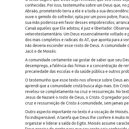
conhecidas. Por isso, testemunha sobre um Deus que, no pa
Abraão, prometendo terra a ele e a toda a sua descendên
ouve o gemido do sofredor; opta por um povo pobre, fraco, 
sua mão poderosa em favor desses empobrecidos; arranca
Canaã aqueles que Ele adotou; é juiz e libertador. Obser
veterotestamentário. Um Deus essencialmente voltado e p
dos mais completos e radicais do AT, que aponta para a vo
não deveria esconder esse rosto de Deus. A comunidade d
Jacó e de Moisés.
A comunidade certamente vai gostar de saber que seu De
desemprego, a falência das firmas e a concentração de ren
precariedade das escolas e da saúde pública e outros pro
O testemunho que esse texto nos oferece sobre Deus ainda
aprendi que a comunidade cristã busca algo mais. Em Crist
revelou-se completamente na cruz e ressurreição. No text
Jesus de Nazaré o rosto de Deus, o Cristo. O pregador pod
cruz e ressurreição de Cristo à comunidade, sem jamais pe
Outro aspecto importante no texto é a vocação de Moisés. 
foi indispensável. A tarefa que Deus lhe confere é muito 
organizar e liderar a saída do Egito. Moisés assume carac