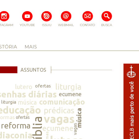
STAGRAM
YOUTUBE
ISSUU
WEBMAIL
CONTATO
BUSCA
STÓRIA
MAIS
ASSUNTOS
liturgia
lutero
ofertas
senhas diárias
ecumene
comunicação
música
liturgia
educação
prédicas
música
vagas
normas
ofertas
bíblia
reforma
vagas
ecumene
diaconia