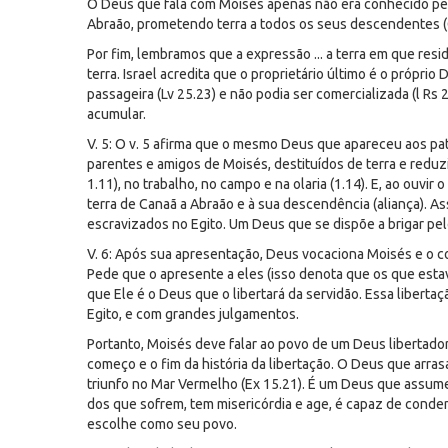
O Deus que fala com Moisés apenas não era conhecido pel
Abraão, prometendo terra a todos os seus descendentes (
Por fim, lembramos que a expressão ... a terra em que resi
terra. Israel acredita que o proprietário último é o próp
passageira (Lv 25.23) e não podia ser comercializada (l Rs 2
acumular.
V. 5: O v. 5 afirma que o mesmo Deus que apareceu aos pa
parentes e amigos de Moisés, destituídos de terra e reduz
1.11), no trabalho, no campo e na olaria (1.14). E, ao ouvi
terra de Canaã a Abraão e à sua descendência (aliança). 
escravizados no Egito. Um Deus que se dispõe a brigar pe
V. 6: Após sua apresentação, Deus vocaciona Moisés e o 
Pede que o apresente a eles (isso denota que os que esta
que Ele é o Deus que o libertará da servidão. Essa liberta
Egito, e com grandes julgamentos.
Portanto, Moisés deve falar ao povo de um Deus libertador
começo e o fim da história da libertação. O Deus que arras
triunfo no Mar Vermelho (Ex 15.21). É um Deus que assume 
dos que sofrem, tem misericórdia e age, é capaz de cond
escolhe como seu povo.