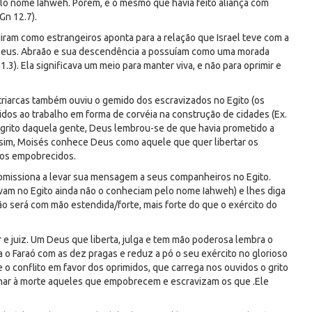
o nome Iahweh. Porém, é o mesmo que havia feito aliança com
Gn 12.7).
diram como estrangeiros aponta para a relação que Israel teve com a
rio Deus. Abraão e sua descendência a possuíam como uma morada
1.3). Ela significava um meio para manter viva, e não para oprimir e
triarcas também ouviu o gemido dos escravizados no Egito (os
idos ao trabalho em forma de corvéia na construção de cidades (Ex.
r o grito daquela gente, Deus lembrou-se de que havia prometido a
Assim, Moisés conhece Deus como aquele que quer libertar os
los empobrecidos.
comissiona a levar sua mensagem a seus companheiros no Egito.
vam no Egito ainda não o conheciam pelo nome Iahweh) e lhes diga
ção será com mão estendida/forte, mais forte do que o exército do
 e juiz. Um Deus que liberta, julga e tem mão poderosa lembra o
a o Faraó com as dez pragas e reduz a pó o seu exército no glorioso
o conflito em favor dos oprimidos, que carrega nos ouvidos o grito
enar à morte aqueles que empobrecem e escravizam os que .Ele