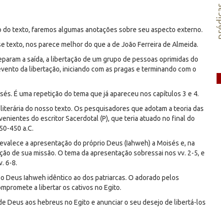
préd
do texto, faremos algumas anotações sobre seu aspecto externo.
se texto, nos parece melhor do que a de João Ferreira de Almeida.
reparam a saída, a libertação de um grupo de pessoas oprimidas do
evento da libertação, iniciando com as pragas e terminando com o
sés. É uma repetição do tema que já apareceu nos capítulos 3 e 4.
literária do nosso texto. Os pesquisadores que adotam a teoria das
enientes do escritor Sacerdotal (P), que teria atuado no final do
550-450 a.C.
revalece a apresentação do próprio Deus (Iahweh) a Moisés e, na
ão de sua missão. O tema da apresentação sobressai nos vv. 2-5, e
. 6-8.
o Deus Iahweh idêntico ao dos patriarcas. O adorado pelos
mpromete a libertar os cativos no Egito.
e Deus aos hebreus no Egito e anunciar o seu desejo de libertá-los