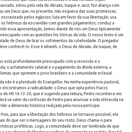
ssado, zelou pela vida de Abraão, Isaque e Jacó; fez aliança com
cia; um Deus que, no presente, não esquece das suas promessas;
escravizado pelos egípcios; luta em favor da sua libertação; usa
 os hebreus da escravidão com grandes julgamentos; conduz a
vando essa apresentação, temos diante de nós um Deus tipicamente
reocupado com as questões his-tóricas da vida. O nosso texto é um
ntade de Deus de tirar os sofrimentos da coletividade. O pregador
eve conhecê-lo. Esse é Iahweh, o Deus de Abraão, de Isaque, de
us está profundamente preocupado com a recessão e o
da, o achatamento salarial e o pagamento da dívida externa, a
blemas que oprimem o povo brasileiro e a comunidade eclesial.
 não é a plenitude do Evangelho. Na minha experiência pastoral,
o encontramos a radicalidade: o Deus que opta pelos fracos
o de Mt 16.13-20, que é sugerido para leitura, Pedro reconhece em
erá se valer da confissão de Pedro para anunciar a vida oferecida na
rder a dimensão histórica realçada pela nossa perícope.
Pois, para que a libertação dos hebreus se tornasse possível, ele
mais do que ser o mensageiro do seu rosto. Deus chama-o para
terísticas proféticas. Logo, a comunidade deve ser lembrada de que