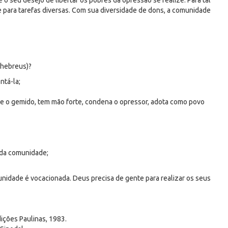
o seu desejo de libertar os pobres da opressão se realize. Para tal
 para tarefas diversas. Com sua diversidade de dons, a comunidade
 hebreus)?
ntá-la;
ve o gemido, tem mão forte, condena o opressor, adota como povo
 da comunidade;
unidade é vocacionada. Deus precisa de gente para realizar os seus
dições Paulinas, 1983.