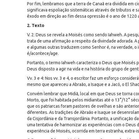
Por fim, lembramos que a terra de Canaã era dividida em c
significava espoliação sistemáticas através de tributos e 
êxodo em direção ao fim dessa opressão é o ano de 1220 a.C.
2. Texto
V. 2: Deus se revela a Moisés como sendo Iahweh. A pes
trata de uma afirmação a respeito da divindade adorada. A
e algumas outras traduzem como Senhor é, na verdade, o imp
é/acontece/age.
Portanto, o termo Iahweh caracteriza o Deus que Moisés p
Deus disposto a agir na vida e na história do grupo de gen
Vv. 3 e 4: Nos vv. 3 e 4, o escritor faz um esforço consid
mesmo que apareceu a Abraão, a Isaque e a Jacó, o El Sh
Convém lembrar que Midiã, local em que Deus se torna conh
Morto, que foi habitada pelos midianitas até o 13°/12° sé
que os patriarcas foram pastores de ovelhas e são anterio
diferentes. As tradições de Abraão e Isaque se desenrolam 
da Cisjordânia e da Transjordânia. Portanto, a unificação
uma tentativa de harmonizar as experiências com o Deus d
experiência de Moisés, ocorrida em terra estranha, extra-is