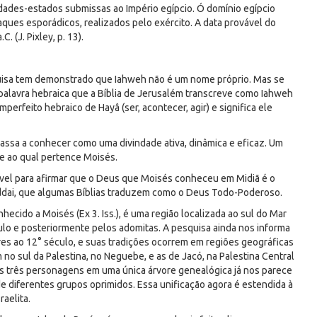
idades-estados submissas ao Império egípcio. Ó domínio egípcio
saques esporádicos, realizados pelo exército. A data provável do
 (J. Pixley, p. 13).
quisa tem demonstrado que Iahweh não é um nome próprio. Mas se
 palavra hebraica que a Bíblia de Jerusalém transcreve como Iahweh
erfeito hebraico de Hayâ (ser, acontecer, agir) e significa ele
assa a conhecer como uma divindade ativa, dinâmica e eficaz. Um
te ao qual pertence Moisés.
erável para afirmar que o Deus que Moisés conheceu em Midiã é o
addai, que algumas Bíblias traduzem como o Deus Todo-Poderoso.
ecido a Moisés (Ex 3. Iss.), é uma região localizada ao sul do Mar
culo e posteriormente pelos adomitas. A pesquisa ainda nos informa
res ao 12° século, e suas tradições ocorrem em regiões geográficas
no sul da Palestina, no Neguebe, e as de Jacó, na Palestina Central
 das três personagens em uma única árvore genealógica já nos parece
e diferentes grupos oprimidos. Essa unificação agora é estendida à
raelita.