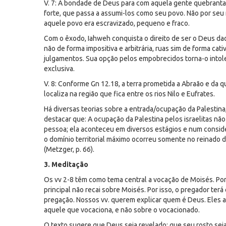
V. 7: A bondade de Deus para com aquela gente quebrantada
forte, que passa a assumi-los como seu povo. Não por seu 
aquele povo era escravizado, pequeno e fraco.
Com o êxodo, Iahweh conquista o direito de ser o Deus da
não de forma impositiva e arbitrária, ruas sim de forma ca
julgamentos. Sua opção pelos empobrecidos torna-o intol
exclusiva.
V. 8: Conforme Gn 12.18, a terra prometida a Abraão e da 
localiza na região que fica entre os rios Nilo e Eufrates.
Há diversas teorias sobre a entrada/ocupação da Palesti
destacar que: A ocupação da Palestina pelos israelitas não
pessoa; ela aconteceu em diversos estágios e num conside
o domínio territorial máximo ocorreu somente no reinado 
(Metzger, p. 66).
3. Meditação
Os vv 2-8 têm como tema central a vocação de Moisés. Por
principal não recai sobre Moisés. Por isso, o pregador ter
pregação. Nossos vv. querem explicar quem é Deus. Eles ap
aquele que vocaciona, e não sobre o vocacionado.
O texto sugere que Deus seja revelado; que seu rosto seja