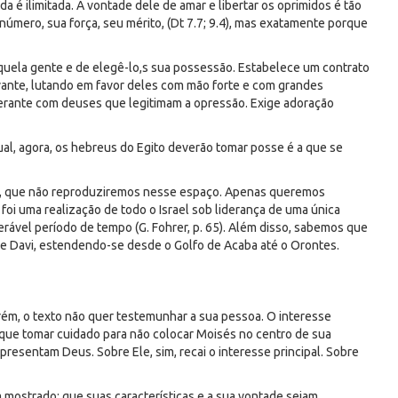
 é ilimitada. A vontade dele de amar e libertar os oprimidos é tão
número, sua força, seu mérito, (Dt 7.7; 9.4), mas exatamente porque
quela gente e de elegê-lo,s sua possessão. Estabelece um contrato
tivante, lutando em favor deles com mão forte e com grandes
erante com deuses que legitimam a opressão. Exige adoração
qual, agora, os hebreus do Egito deverão tomar posse é a que se
na, que não reproduziremos nesse espaço. Apenas queremos
 foi uma realização de todo o Israel sob liderança de uma única
rável período de tempo (G. Fohrer, p. 65). Além disso, sabemos que
de Davi, estendendo-se desde o Golfo de Acaba até o Orontes.
ém, o texto não quer testemunhar a sua pessoa. O interesse
á que tomar cuidado para não colocar Moisés no centro de sua
resentam Deus. Sobre Ele, sim, recai o interesse principal. Sobre
 mostrado; que suas características e a sua vontade sejam