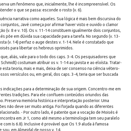
erva um fenômeno que, inicialmente, lhe é incompreensível. Os
ender o que se passa: esconde o rosto (v. 6).
uência narrativa como aqueles. Sua lógica é mais bem discursiva do
is conjuntos, Javé começa por afirmar haver visto e ouvido o clamor
ção (v. 8 e v. 10). Os v. 11-14 constituem igualmente dois conjuntos,
sés põe em dúvida sua capacidade para a tarefa. No segundo (v. 13-
ta (v. 14) perfaz o auge destes v. 1-14. Nele é constatado que
oisés para libertar os hebreus oprimidos.
o que, aliás, vale para o todo dos caps. 3-4. Os pesquisadores que
Schmidt) costumam atribuir os v. 1-14 ao javista e ao eloísta. Tratar-
esta teoria, mais e mais, deixa de ser consenso na ciência vétero-
ossos versículos ou, em geral, dos caps. 3-4, teria que ser buscada
as indicações para a determinação de sua origem. Concentro-me em
erentes tradições. Para ele confluem conteúdos oriundos das
ão. Preserva memória histórica e interpretação posterior. Uma
es não deve ser muito antiga. Foi forjada quando as diferentes
lacionado. - Por outro lado, é patente que a vocação de Moisés é
encontra em Jr 1, como até mesmo a terminologia tem seu paralelo
 com Is 6.8). Inclusive é provável que Os 1.9 aluda à famosa
 sou, em Almeida) de nosso v. 14.