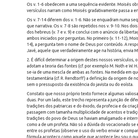
Os v. 1-6 obedecem a uma sequência evidente. Moisés obs
versículos narram como Moisés gradativamente passa a ent
Os v. 7-14 diferem dos v. 1-6. Não se enquadram numa seq
que narrativa. Os v. 7-8 são repetidos nos v. 9-10. Nos do
dos hebreus (v. 7 e v. 9) e conclui com o anúncio da liberta
ambos iniciados por perguntas. No primeiro (v. 11-12), Moi
14), a pergunta tem o nome de Deus por conteúdo. A respos
Javé, aquele que verdadeiramente age na história, envia M
2. É difícil determinar a origem destes nossos versículos, 
adotam a teoria das fontes (cf. por exemplo M. Noth e W. H. 
se-ia de uma mescla de ambas as fontes. Na medida em que 
testamentária (cf. R. Rendtorff) a definição da origem de n
sem o pressuposto da existência do javista ou do eoísta.
Constato que nosso próprio texto fornece algumas valios
duas. Por um lado, este trecho representa a junção de dif
tradições dos patriarcas e do êxodo, da profecia e da criaç
passagem com tamanha multiplicidade de acentos e tradiçõ
tradições do povo de Deus se haviam amalgamado e interre
como a de um profeta. Não só a dúvida do vocacionado se 
entre os profetas (observe o uso do verbo enviar e compare
fórmula aconteço como aquele que acontece (eu sou o que