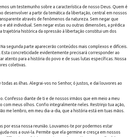
btemos um testemunho sobre a característica de nosso Deus. Quem é
ho desenvolver a partir da temática da libertação, central em nossos
ransparente através de fenômenos da natureza. Sem negar que
e até individual. Sem negar estas ou outras dimensões, a prédica
 trajetória histórica da opressão à libertação constitui um dos
 Na segunda parte aparecerão conteúdos mais complexos e difíceis.
a. Esta concreticidade evidentemente precisará corresponder ao
r atento para a história do povo e de suas lutas específicas. Nossa
res coletivas.
 todas as ilhas. Alegrai-vos no Senhor, ó justos, e dai louvores ao
go. Confesso diante de ti e de nossos irmãos que em meio a meu
o com meus olhos. Confio integralmente neles. Restrinjo tua ação,
. Não me lembro, em meu dia-a-dia, que a história está em tuas mãos.
as por essa nossa reunião. Louvamos-te por podermos estar
Ajuda-nos a ouvi-la. Permite que ela germine e cresça em nossos