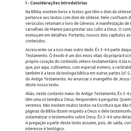
l - Considerações introdutórias
Na Bíblia, existem livros e textos gue têm o dom da sínte
pertence aos textos com dom de síntese. Nele confluem di
versículos retomam o livro de Gênesis: A manifestação de
carvalhais de Mamre para prestar seu culto a Deus. O con
esmiuçam em detalhes. Portanto, nossos dois capítulos as
conteúdos.
Acrescente-se a isso mais outro dado: Êx 3-4 é parte daqu
Testamento. Ó êxodo é um dos eixos vitais da própria Escr
próprio coração do conteúdo vétero-testamentário. Esta nã
que, por aqui, cultivemos, com especial esmero, a centrali
também é a tese da teologia bíblica em outras partes (cf. G
do Antigo Testamento. Ao anunciar o evangelho de Jesus C
deste nosso texto.
Aliás, neste contexto maior do Antigo Testamento, Êx 3-4 
têm uma só temática: Deus. Respondem à pergunta: Quem 
veremos. Não existem muitos textos na Escritura que dão t
páginas da Bíblia dizem respeito a Deus e dele testemunh
sistematizar o testemunho sobre Deus. Êx 3-4 é uma delas,
A pregação a partir deste texto assume, pois, de saída, co
interesse é teológico.