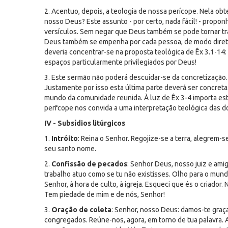
2. Acentuo, depois, a teologia de nossa perícope. Nela o
nosso Deus? Este assunto - por certo, nada fácil! - propon
versículos. Sem negar que Deus também se pode tornar t
Deus também se empenha por cada pessoa, de modo direto 
deveria concentrar-se na proposta teológica de Êx 3.1-14: a
espaços particularmente privilegiados por Deus!
3. Este sermão não poderá descuidar-se da concretização.
Justamente por isso esta última parte deverá ser concret
mundo da comunidade reunida. À luz de Êx 3-4 importa esta
perfcope nos convida a uma interpretação teológica das do
IV - Subsídios litúrgicos
1.
Intróito
: Reina o Senhor. Regojize-se a terra, alegrem-se
seu santo nome.
2.
Confissão de pecados
: Senhor Deus, nosso juiz e ami
trabalho atuo como se tu não existisses. Olho para o mund
Senhor, à hora de culto, à igreja. Esqueci que és o criador
Tem piedade de mim e de nós, Senhor!
3.
Oração de coleta
: Senhor, nosso Deus: damos-te graç
congregados. Reúne-nos, agora, em torno de tua palavra. 