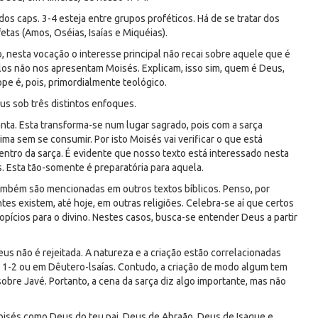
os caps. 3-4 esteja entre grupos proféticos. Há de se tratar dos
etas (Amos, Oséias, Isaías e Miquéias).
 nesta vocação o interesse principal não recai sobre aquele que é
los não nos apresentam Moisés. Explicam, isso sim, quem é Deus,
e é, pois, primordialmente teológico.
s sob três distintos enfoques.
nta. Esta transforma-se num lugar sagrado, pois com a sarça
ma sem se consumir. Por isto Moisés vai verificar o que está
ntro da sarça. É evidente que nosso texto está interessado nesta
s. Esta tão-somente é preparatória para aquela.
também são mencionadas em outros textos bíblicos. Penso, por
es existem, até hoje, em outras religiões. Celebra-se aí que certos
pícios para o divino. Nestes casos, busca-se entender Deus a partir
s não é rejeitada. A natureza e a criação estão correlacionadas
 1-2 ou em Dêutero-lsaías. Contudo, a criação de modo algum tem
sobre Javé. Portanto, a cena da sarça diz algo importante, mas não
Moisés como Deus do teu pai, Deus de Abraão, Deus de Isaque e