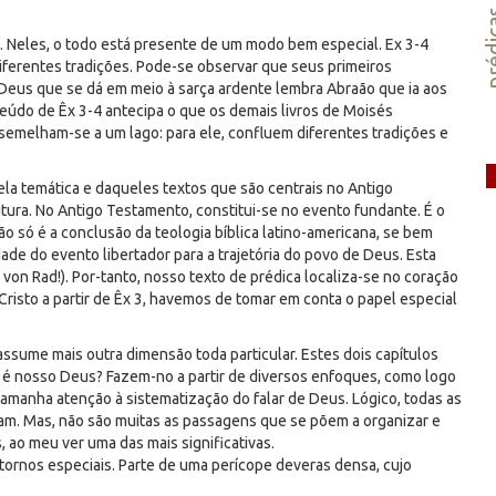
préd
se. Neles, o todo está presente de um modo bem especial. Ex 3-4
ferentes tradições. Pode-se observar que seus primeiros
 Deus que se dá em meio à sarça ardente lembra Abraão que ia aos
teúdo de Êx 3-4 antecipa o que os demais livros de Moisés
semelham-se a um lago: para ele, confluem diferentes tradições e
ela temática e daqueles textos que são centrais no Antigo
itura. No Antigo Testamento, constitui-se no evento fundante. É o
o só é a conclusão da teologia bíblica latino-americana, se bem
dade do evento libertador para a trajetória do povo de Deus. Esta
. von Rad!). Por-tanto, nosso texto de prédica localiza-se no coração
risto a partir de Êx 3, havemos de tomar em conta o papel especial
assume mais outra dimensão toda particular. Estes dois capítulos
é nosso Deus? Fazem-no a partir de diversos enfoques, como logo
amanha atenção à sistematização do falar de Deus. Lógico, todas as
am. Mas, não são muitas as passagens que se põem a organizar e
 ao meu ver uma das mais significativas.
ntornos especiais. Parte de uma perícope deveras densa, cujo