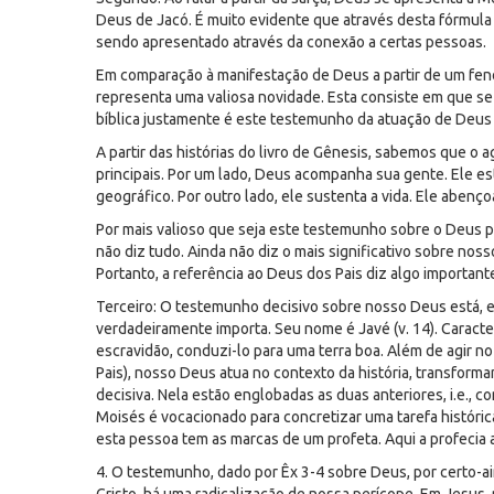
Deus de Jacó. É muito evidente que através desta fórmula 
sendo apresentado através da conexão a certas pessoas.
Em comparação à manifestação de Deus a partir de um fenô
representa uma valiosa novidade. Esta consiste em que se
bíblica justamente é este testemunho da atuação de Deus n
A partir das histórias do livro de Gênesis, sabemos que o 
principais. Por um lado, Deus acompanha sua gente. Ele e
geográfico. Por outro lado, ele sustenta a vida. Ele abenço
Por mais valioso que seja este testemunho sobre o Deus p
não diz tudo. Ainda não diz o mais significativo sobre nos
Portanto, a referência ao Deus dos Pais diz algo importante
Terceiro: O testemunho decisivo sobre nosso Deus está, e
verdadeiramente importa. Seu nome é Javé (v. 14). Caracteri
escravidão, conduzi-lo para uma terra boa. Além de agir n
Pais), nosso Deus atua no contexto da história, transforma
decisiva. Nela estão englobadas as duas anteriores, i.e., c
Moisés é vocacionado para concretizar uma tarefa históric
esta pessoa tem as marcas de um profeta. Aqui a profecia 
4. O testemunho, dado por Êx 3-4 sobre Deus, por certo-