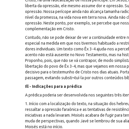
Cristo, há uma radicalização de nossa perícope. Em Jesus,
liberta da opressão, ele mesmo assume dor e opressão. Sup
opressão. Nossa perícope ainda não alcança tamanha radica
nível da promessa, na vida nova em terra nova. Ainda não 
opressão. Neste ponto, por exemplo, se percebe que nossa 
complementação em Cristo.
Contudo, não se pode deixar de ver a continuidade entre 
especial na medida em que nos tivermos habituado a restrin
dores individuais. Um texto como Êx 3-4 ajuda-nos a perceb
acento não está ausente no Novo Testamento, mas na histó
Proponho, pois, que não se vá contrapor, de modo simplist
libertação do povo de Êx 3-4, mas que vejamos em nossa pe
decisivo para o testemunho de Cristo nos dias atuais. Por
passagem, evitando substi¬tuí-la por outros conteúdos bí
Ill - Indicações para a prédica
A prédica poderia ser desenvolvida nos seguintes três iten
1. Início com a localização do texto, na situação dos hebr
ressaltar a opressão faraônica e as tentativas de resistên
iniciativas a nada levaram. Moisés acabara de fugir para t
muda de perspectivas, quando Javé se lembrou de sua alia
Moisés está no início.