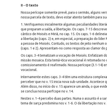
II - O texto
Nossa perícope somente prevê, para o sermão, alguns vers
nossa parcela de texto, devo estar atento também para sua
1. Verifiquemos inicialmente algumas peculiaridades liter
que preparam a saída, a libertação. Os caps. 7-15 descre
cântico de Moisés e Miriã, no cap. 15. Os caps. 1-6 delinei
a libertação (caps. 2) e, em especial, a preparação do líde
a pessoa de Moisés. Contudo, os textos de jeito nenhum o
(caps. 1 e 2). Apresentam-no como resposta ao clamor do p
Os caps. 3-4 tematizam a vocação de Moisés. Enfatizam do
missão mosaica. Esta temá¬tica vocacional é retomada no c
comissionamento é reafirmado. Nossa perícope (3.1-14) en
vocacional.
Internamente estes caps. 3-4 têm uma estrutura complexa, 
perceber que no v. 15 inicia nova sub-unidade. Acontece que
Além disso, no início do v. 15 aparece um ainda, o que evi
se conclua nossa perfcope no v. 14.
Nestes v. 1-4 percebo duas partes. Numa o assunto é a sarç
tema de sarça predomina nos v. 1-6. O da libertação nos v.