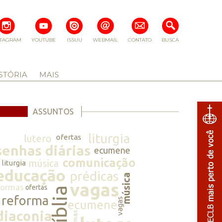
STAGRAM
YOUTUBE
ISSUU
WEBMAIL
CONTATO
BUSCA
STÓRIA
MAIS
ASSUNTOS
liturgia
lutero
ofertas
senhas diárias
ecumene
comunicação
música
liturgia
educação
prédicas
música
vagas
normas
ofertas
bíblia
reforma
vagas
ecumene
diaconia