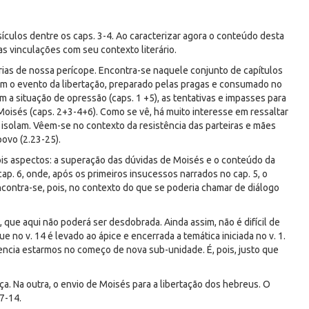
ículos dentre os caps. 3-4. Ao caracterizar agora o conteúdo desta
s vinculações com seu contexto literário.
árias de nossa perícope. Encontra-se naquele conjunto de capítulos
vem o evento da libertação, preparado pelas pragas e consumado no
am a situação de opressão (caps. 1 +5), as tentativas e impasses para
r Moisés (caps. 2+3-4+6). Como se vê, há muito interesse em ressaltar
 isolam. Vêem-se no contexto da resistência das parteiras e mães
ovo (2.23-25).
is aspectos: a superação das dúvidas de Moisés e o conteúdo da
ap. 6, onde, após os primeiros insucessos narrados no cap. 5, o
contra-se, pois, no contexto do que se poderia chamar de diálogo
que aqui não poderá ser desdobrada. Ainda assim, não é difícil de
 no v. 14 é levado ao ápice e encerrada a temática iniciada no v. 1.
dencia estarmos no começo de nova sub-unidade. É, pois, justo que
a. Na outra, o envio de Moisés para a libertação dos hebreus. O
 7-14.