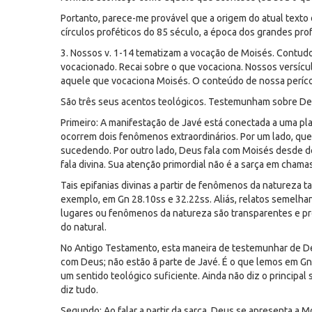
Portanto, parece-me provável que a origem do atual texto d
círculos proféticos do 85 século, a época dos grandes prof
3. Nossos v. 1-14 tematizam a vocação de Moisés. Contudo,
vocacionado. Recai sobre o que vocaciona. Nossos versícu
aquele que vocaciona Moisés. O conteúdo de nossa perícop
São três seus acentos teológicos. Testemunham sobre Deu
Primeiro: A manifestação de Javé está conectada a uma pla
ocorrem dois fenômenos extraordinários. Por um lado, quei
sucedendo. Por outro lado, Deus fala com Moisés desde de
fala divina. Sua atenção primordial não é a sarça em chama
Tais epifanias divinas a partir de fenômenos da natureza 
exemplo, em Gn 28.10ss e 32.22ss. Aliás, relatos semelhant
lugares ou fenômenos da natureza são transparentes e pro
do natural.
No Antigo Testamento, esta maneira de testemunhar de Deu
com Deus; não estão ã parte de Javé. É o que lemos em Gn
um sentido teológico suficiente. Ainda não diz o principal 
diz tudo.
Segundo: Ao falar a partir da sarça, Deus se apresenta a 