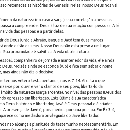
são retomadas as histórias de Gênesis. Nelas, nosso Deus nos vai
meno da natureza (no caso a sarça), sua correlação a pessoas
 passa a compreender Deus à luz de sua relação com pessoas. A fé
a vida das pessoas e a partir delas.
agir de Deus junto a Abraão, Isaque e Jacó tem duas marcas
stá onde estão os seus. Nosso Deus não está preso a um lugar
a. Sua proximidade é salvífica. A vida obtém futuro.
essoal, companheiro de jornada e mantenedor da vida, ele ainda
so Deus. Moisés ainda se esconde (v. 6) e fica sem saber o nome.
, mas ainda não diz o decisivo.
m termos vétero-testamentários, nos v. 7-14. Aí está o que
za-se por: ouvir e ver o clamor de seu povo, libertá-lo da
o âmbito da natureza (sarça ardente), no nível das pessoas (Deus dos
ndo opressão em libertação. Esta última é sua característica
omo Deus histórico e libertador, Javé é Deus pessoal e é criador.
a. A presença de Javé é, pois, medida por uma pessoa. Em Êx 3-4,
aparece como mediadora privilegiada do Javé libertador.
ainda não alcança a plenitude do testemunho neotestamentário. Em