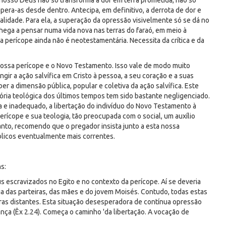
 nosso Deus não só transforma a dor em terra prometida, não só
era-as desde dentro. Antecipa, em definitivo, a derrota de dor e
lidade. Para ela, a superação da opressão visivelmente só se dá no
chega a pensar numa vida nova nas terras do faraó, em meio à
perícope ainda não é neotestamentária. Necessita da crítica e da
nossa perícope e o Novo Testamento. Isso vale de modo muito
gir a ação salvífica em Cristo à pessoa, a seu coração e a suas
er a dimensão pública, popular e coletiva da ação salvífica. Este
ria teológica dos últimos tempos tem sido bastante negligenciado.
a e inadequado, a libertação do indivíduo do Novo Testamento à
rícope e sua teologia, tão preocupada com o social, um auxílio
tanto, recomendo que o pregador insista junto a esta nossa
blicos eventualmente mais correntes.
s:
eus escravizados no Egito e no contexto da perícope. Aí se deveria
cia das parteiras, das mães e do jovem Moisés. Contudo, todas estas
erras distantes. Esta situação desesperadora de contínua opressão
nça (Êx 2.24). Começa o caminho 'da libertação. A vocação de