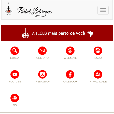
Toggle
naviga
BUSCA
CONTATO
WEBMAIL
ISSUU
YOUTUBE
INSTAGRAM
FACEBOOK
PRIVACIDADE
SIG