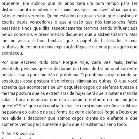
prudente. Ele indicou que 30 anos será um bom tempo para ter
distanciamento emotivo e na maior assepsia possível olhar para os
fatos e emitir veredito. Quem estudou um pouco sabe que a história é
escrita pelos vencedores e que a visão que nós temos dos fatos
passados ainda que dita assepticamente termina sendo influenciada
pelos conceitos e preconceitos daqueles que a sistematizaram. Mas
mesmo assim, é bom lembrar que o papel do historiador é uma
tentativa de encontrar uma explicação lógica e racional para aquilo que
aconteceu.
Por que escrevo tudo isto? Porque hoje, cada vez mais, tenho
escutado pessoas que se declaram em favor de tal ou qual corrente
política. Isso a princípio não é problema. O problema surge quando se
absolutiza essa postura e se intenta eliminar as outras. O que você
acredita que aconteceria se um daqueles cegos do elefante tivesse a
mesma postura que os extremistas de hoje? Será que ia bater e mandar
calar a boca dos outros que não acharam o elefante do mesmo jeito
que ele? Será que cada qual ia fechar-se em si mesmo e não acreditaria
na palavra do outro e na sua forma de ver o elefante? Rogo a Deus que
nos ajude a descobrir que somos cegos diante do elefante e que
somente vemos parcialmente aquilo que acreditarmos ser o todo.
P. José Kowalska