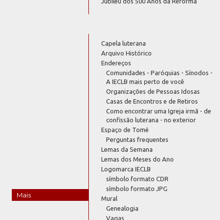
Jubileu dos 500 Anos da Reforma
Capela luterana
Arquivo Histórico
Endereços
Comunidades - Paróquias - Sínodos -
A IECLB mais perto de você
Organizações de Pessoas Idosas
Casas de Encontros e de Retiros
Como encontrar uma Igreja irmã - de
confissão luterana - no exterior
Espaço de Tomé
Perguntas frequentes
Lemas da Semana
Lemas dos Meses do Ano
Logomarca IECLB
símbolo formato CDR
símbolo formato JPG
Mais
Mural
Genealogia
Vagas