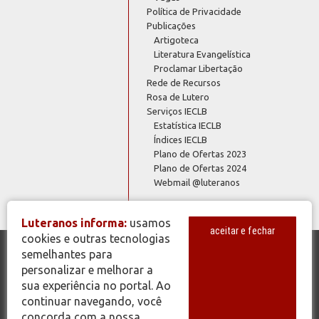
Política de Privacidade
Publicações
Artigoteca
Literatura Evangelística
Proclamar Libertação
Rede de Recursos
Rosa de Lutero
Serviços IECLB
Estatística IECLB
Índices IECLB
Plano de Ofertas 2023
Plano de Ofertas 2024
Webmail @luteranos
Luteranos informa:
usamos
aceitar e fechar
cookies e outras tecnologias
semelhantes para
© Copyright 2026 - Todos os Direitos Reservados - IECLB - Igreja
personalizar e melhorar a
Evangélica de Confissão Luterana no Brasil - Portal Luteranos -
sua experiência no portal. Ao
www.luteranos.com.br
continuar navegando, você
concorda com a nossa