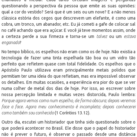
questionando a perspectiva da pessoa que emite as suas opiniões:
qual a cor do vestido? Será que é um seis ou um nove? E a não menos
clássica estória dos cegos que descrevem um elefante, é como uma
cobra, um tronco, um abanador, etc. Eu já cometi a gafe de colocar sal
no café achando que era açúcar. E você já teve momentos assim, onde
a certeza perde a sua firmeza e torna-se um
talvez
ou um
estava
enganado
?
No tempo bíblico, os espelhos não eram como os de hoje. Não existia a
tecnologia de fazer uma tinta espelhada tão boa ou um vidro tão
perfeito que refletem quase com total fidelidade. Os espelhos que o
Apóstolo Paulo utilizava eram principalmente metais polidos que
permitiam ter uma ideia do que refletiam, mas era impossível observar
os detalhes. Em muitas ocasiões, a experiência era pior do que se ver
numa colher de metal dos dias de hoje. Por isso, ao escrever sobre
nossa percepção limitada e muitas vezes distorcida, Paulo lembra:
Porque agora vemos como num espelho, de forma obscura; depois veremos
face a face. Agora meu conhecimento é incompleto; depois conhecerei
como também sou conhecido
(1 Coríntios 13.12).
Outro dia, escutei um historiador que tinha sido questionado sobre o
que poderá acontecer no Brasil. Ele disse que o papel do historiador
não é prever o futuro, é observar o passado desde uma distância