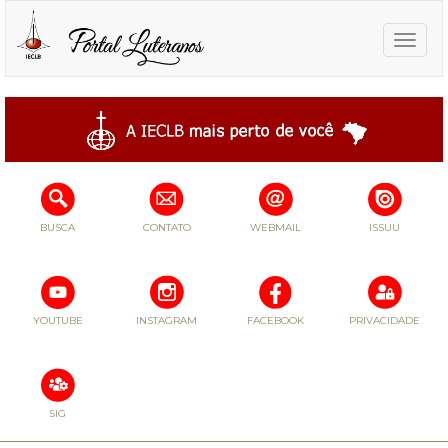
Toggle
naviga
BUSCA
CONTATO
WEBMAIL
ISSUU
YOUTUBE
INSTAGRAM
FACEBOOK
PRIVACIDADE
SIG