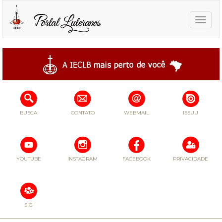
Toggle
naviga
BUSCA
CONTATO
WEBMAIL
ISSUU
YOUTUBE
INSTAGRAM
FACEBOOK
PRIVACIDADE
SIG