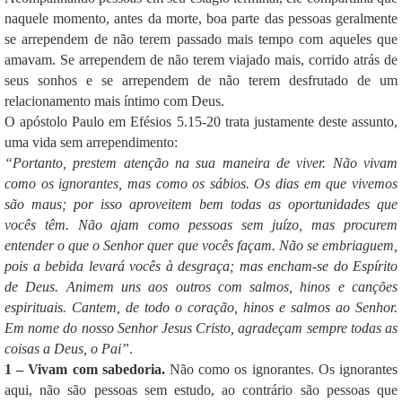
naquele momento, antes da morte, boa parte das pessoas geralmente
se arrependem de não terem passado mais tempo com aqueles que
amavam. Se arrependem de não terem viajado mais, corrido atrás de
seus sonhos e se arrependem de não terem desfrutado de um
relacionamento mais íntimo com Deus.
O apóstolo Paulo em Efésios 5.15-20 trata justamente deste assunto,
uma vida sem arrependimento:
“Portanto, prestem atenção na sua maneira de viver. Não vivam
como os ignorantes, mas como os sábios. Os dias em que vivemos
são maus; por isso aproveitem bem todas as oportunidades que
vocês têm. Não ajam como pessoas sem juízo, mas procurem
entender o que o Senhor quer que vocês façam. Não se embriaguem,
pois a bebida levará vocês à desgraça; mas encham-se do Espírito
de Deus. Animem uns aos outros com salmos, hinos e canções
espirituais. Cantem, de todo o coração, hinos e salmos ao Senhor.
Em nome do nosso Senhor Jesus Cristo, agradeçam sempre todas as
coisas a Deus, o Pai”
.
1 – Vivam com sabedoria.
Não como os ignorantes. Os ignorantes
aqui, não são pessoas sem estudo, ao contrário são pessoas que