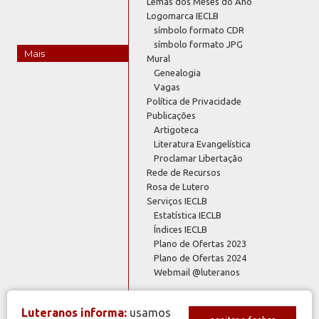
Lemas dos Meses do Ano
Logomarca IECLB
símbolo formato CDR
símbolo formato JPG
Mais
Mural
Genealogia
Vagas
Política de Privacidade
Publicações
Artigoteca
Literatura Evangelística
Proclamar Libertação
Rede de Recursos
Rosa de Lutero
Serviços IECLB
Estatística IECLB
Índices IECLB
Plano de Ofertas 2023
Plano de Ofertas 2024
Webmail @luteranos
Luteranos informa:
usamos