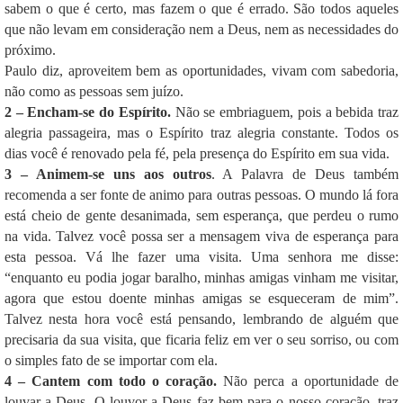
sabem o que é certo, mas fazem o que é errado. São todos aqueles
que não levam em consideração nem a Deus, nem as necessidades do
próximo.
Paulo diz, aproveitem bem as oportunidades, vivam com sabedoria,
não como as pessoas sem juízo.
2 – Encham-se do Espírito.
Não se embriaguem, pois a bebida traz
alegria passageira, mas o Espírito traz alegria constante. Todos os
dias você é renovado pela fé, pela presença do Espírito em sua vida.
3 – Animem-se uns aos outros
. A Palavra de Deus também
recomenda a ser fonte de animo para outras pessoas. O mundo lá fora
está cheio de gente desanimada, sem esperança, que perdeu o rumo
na vida. Talvez você possa ser a mensagem viva de esperança para
esta pessoa. Vá lhe fazer uma visita. Uma senhora me disse:
“enquanto eu podia jogar baralho, minhas amigas vinham me visitar,
agora que estou doente minhas amigas se esqueceram de mim”.
Talvez nesta hora você está pensando, lembrando de alguém que
precisaria da sua visita, que ficaria feliz em ver o seu sorriso, ou com
o simples fato de se importar com ela.
4 – Cantem com todo o coração.
Não perca a oportunidade de
louvar a Deus. O louvor a Deus faz bem para o nosso coração, traz