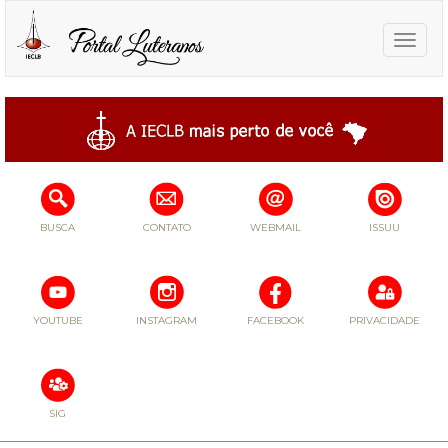
Toggle
naviga
BUSCA
CONTATO
WEBMAIL
ISSUU
YOUTUBE
INSTAGRAM
FACEBOOK
PRIVACIDADE
SIG