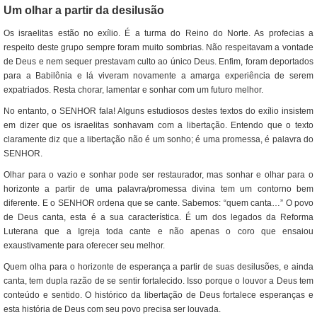
Um olhar a partir da desilusão
Os israelitas estão no exílio. É a turma do Reino do Norte. As profecias a
respeito deste grupo sempre foram muito sombrias. Não respeitavam a vontade
de Deus e nem sequer prestavam culto ao único Deus. Enfim, foram deportados
para a Babilônia e lá viveram novamente a amarga experiência de serem
expatriados. Resta chorar, lamentar e sonhar com um futuro melhor.
No entanto, o SENHOR fala! Alguns estudiosos destes textos do exílio insistem
em dizer que os israelitas sonhavam com a libertação. Entendo que o texto
claramente diz que a libertação não é um sonho; é uma promessa, é palavra do
SENHOR.
Olhar para o vazio e sonhar pode ser restaurador, mas sonhar e olhar para o
horizonte a partir de uma palavra/promessa divina tem um contorno bem
diferente. E o SENHOR ordena que se cante. Sabemos: “quem canta…” O povo
de Deus canta, esta é a sua característica. É um dos legados da Reforma
Luterana que a Igreja toda cante e não apenas o coro que ensaiou
exaustivamente para oferecer seu melhor.
Quem olha para o horizonte de esperança a partir de suas desilusões, e ainda
canta, tem dupla razão de se sentir fortalecido. Isso porque o louvor a Deus tem
conteúdo e sentido. O histórico da libertação de Deus fortalece esperanças e
esta história de Deus com seu povo precisa ser louvada.