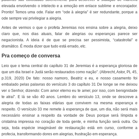
elevada envolvendo o intelecto e a emoção em enlace sublime e encorajador.
Pronto! Temos uma ode. Falar em “ode à alegria” é ser redundante, porque a
ode sempre vai privilegiar a alegria.
Antes de vermos o que o profeta Jeremias nos ensina sobre a alegria, deixo
claro que, nos dias atuais, falar de alegrias ou esperanças parece ser
negacionista. A ideia é de que se precisa ser pessimista, “catastrofal” e
dramático. É moda dizer que tudo está errado, etc.
Pra começo de conversa
Leio que o tema central do capítulo 31 de Jeremias é a esperança gloriosa de
que um dia Israel e Judá serão restaurados como nação”. (Albrecht, Astor, PL 45,
p.319, 2020) De fato: nosso namoro, Beatriz e eu, e nosso casamento foi
embalado pelas palavras do versículo 3 do capítulo 31 De longe se me deixou
ver o Senhor, dizendo: Com amor eterno eu te amei; por isso, com benignidade
te atraí”. E lá se vão 40 anos. Lembro do versículo 13, onde se descreve a
alegria de todas as faixas etárias que convivem na mesma esperança e
respeito. O versículo 33 me remete à esperança de que, um dia, não será mais
necessário ensinar a respeito da vontade de Deus porque será límpida e
cristalina impressa no coração de toda gente, e minha função será outra. Ou
seja, toda espécie imaginável de restauração está em curso, conforme a
profecia, transformando dores em alegrias, frustração em esperança.