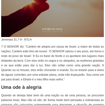
Jeremias 31.7-9 - NTLH
7 O SENHOR diz: “Cantem de alegria por causa de Israel, a maior de todas as
nações. Cantem este hino de louvor: ‘O SENHOR salvou o seu povo, ele livrou o
resto do povo de Israel.’ 8 Eu os trarei do Norte e os ajuntarei dos lugares mais
distantes da terra. Com eles virão os cegos e os aleijados, as mulheres grávidas
e as que estão para dar à luz. Eles vão voltar como uma grande nação. 9
Quando eu os trouxer, eles virão chorando e orando. Eu os levarei para a beira
de águas correntes, por uma estrada plana, onde não tropeçarão. Sou como um
pai para Israel, e Efraim é o meu filho mais velho.”
Uma ode à alegria
Quando se deseja falar bem de uma nação ou de uma pessoa, se procuram
palavras boas. Mas não só isto: de forma muito bem pensada e estruturada as
palavras são colocadas solenemente para descrever a situação de maneira