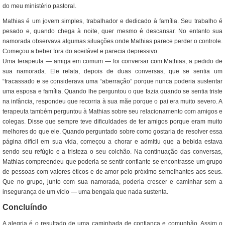
do meu ministério pastoral.
Mathias é um jovem simples, trabalhador e dedicado à família. Seu trabalho é
pesado e, quando chega à noite, quer mesmo é descansar. No entanto sua
namorada observava algumas situações onde Mathias parece perder o controle.
Começou a beber fora do aceitável e parecia depressivo.
Uma terapeuta — amiga em comum — foi conversar com Mathias, a pedido de
sua namorada. Ele relata, depois de duas conversas, que se sentia um
“fracassado e se considerava uma “aberração” porque nunca poderia sustentar
uma esposa e família. Quando lhe perguntou o que fazia quando se sentia triste
na infância, respondeu que recorria à sua mãe porque o pai era muito severo. A
terapeuta também perguntou à Mathias sobre seu relacionamento com amigos e
colegas. Disse que sempre teve dificuldades de ter amigos porque eram muito
melhores do que ele. Quando perguntado sobre como gostaria de resolver essa
página difícil em sua vida, começou a chorar e admitiu que a bebida estava
sendo seu refúgio e a tristeza o seu colchão. Na continuação das conversas,
Mathias compreendeu que poderia se sentir confiante se encontrasse um grupo
de pessoas com valores éticos e de amor pelo próximo semelhantes aos seus.
Que no grupo, junto com sua namorada, poderia crescer e caminhar sem a
insegurança de um vício — uma bengala que nada sustenta.
Concluíndo
A alegria é o resultado de uma caminhada de confiança e comunhão. Assim o