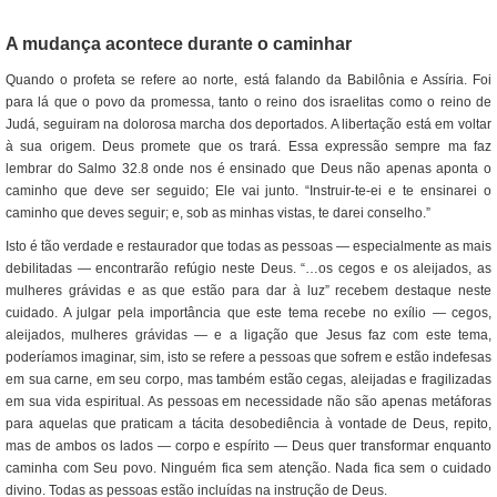
A mudança acontece durante o caminhar
Quando o profeta se refere ao norte, está falando da Babilônia e Assíria. Foi
para lá que o povo da promessa, tanto o reino dos israelitas como o reino de
Judá, seguiram na dolorosa marcha dos deportados. A libertação está em voltar
à sua origem. Deus promete que os trará. Essa expressão sempre ma faz
lembrar do Salmo 32.8 onde nos é ensinado que Deus não apenas aponta o
caminho que deve ser seguido; Ele vai junto. “Instruir-te-ei e te ensinarei o
caminho que deves seguir; e, sob as minhas vistas, te darei conselho.”
Isto é tão verdade e restaurador que todas as pessoas — especialmente as mais
debilitadas — encontrarão refúgio neste Deus. “…os cegos e os aleijados, as
mulheres grávidas e as que estão para dar à luz” recebem destaque neste
cuidado. A julgar pela importância que este tema recebe no exílio — cegos,
aleijados, mulheres grávidas — e a ligação que Jesus faz com este tema,
poderíamos imaginar, sim, isto se refere a pessoas que sofrem e estão indefesas
em sua carne, em seu corpo, mas também estão cegas, aleijadas e fragilizadas
em sua vida espiritual. As pessoas em necessidade não são apenas metáforas
para aquelas que praticam a tácita desobediência à vontade de Deus, repito,
mas de ambos os lados — corpo e espírito — Deus quer transformar enquanto
caminha com Seu povo. Ninguém fica sem atenção. Nada fica sem o cuidado
divino. Todas as pessoas estão incluídas na instrução de Deus.