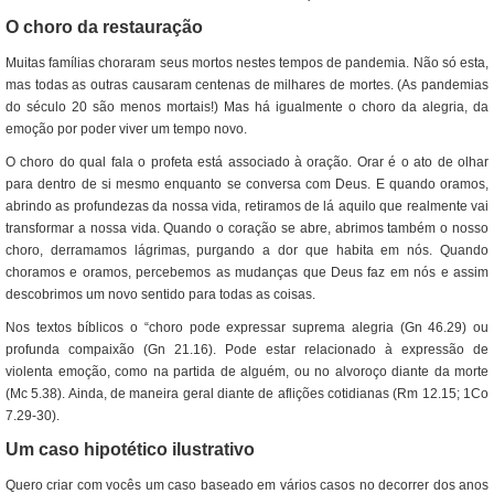
O choro da restauração
Muitas famílias choraram seus mortos nestes tempos de pandemia. Não só esta,
mas todas as outras causaram centenas de milhares de mortes. (As pandemias
do século 20 são menos mortais!) Mas há igualmente o choro da alegria, da
emoção por poder viver um tempo novo.
O choro do qual fala o profeta está associado à oração. Orar é o ato de olhar
para dentro de si mesmo enquanto se conversa com Deus. E quando oramos,
abrindo as profundezas da nossa vida, retiramos de lá aquilo que realmente vai
transformar a nossa vida. Quando o coração se abre, abrimos também o nosso
choro, derramamos lágrimas, purgando a dor que habita em nós. Quando
choramos e oramos, percebemos as mudanças que Deus faz em nós e assim
descobrimos um novo sentido para todas as coisas.
Nos textos bíblicos o “choro pode expressar suprema alegria (Gn 46.29) ou
profunda compaixão (Gn 21.16). Pode estar relacionado à expressão de
violenta emoção, como na partida de alguém, ou no alvoroço diante da morte
(Mc 5.38). Ainda, de maneira geral diante de aflições cotidianas (Rm 12.15; 1Co
7.29-30).
Um caso hipotético ilustrativo
Quero criar com vocês um caso baseado em vários casos no decorrer dos anos