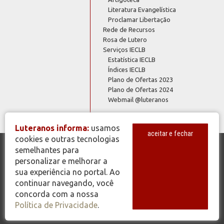
Literatura Evangelística
Proclamar Libertação
Rede de Recursos
Rosa de Lutero
Serviços IECLB
Estatística IECLB
Índices IECLB
Plano de Ofertas 2023
Plano de Ofertas 2024
Webmail @luteranos
Luteranos informa:
usamos
aceitar e fechar
cookies e outras tecnologias
semelhantes para
© Copyright 2026 - Todos os Direitos Reservados - IECLB - Igreja
personalizar e melhorar a
Evangélica de Confissão Luterana no Brasil - Portal Luteranos -
sua experiência no portal. Ao
www.luteranos.com.br
continuar navegando, você
concorda com a nossa
Política de Privacidade
.