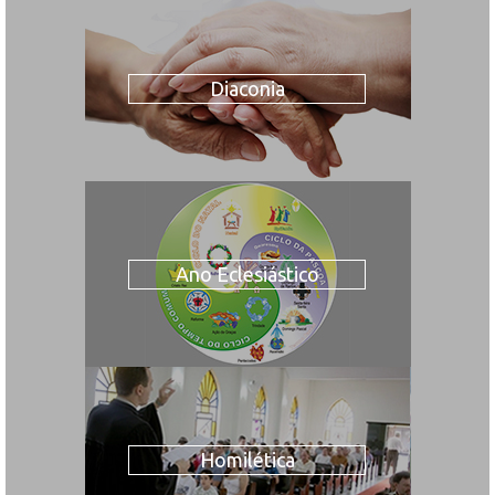
Diaconia
Ano Eclesiástico
Homilética