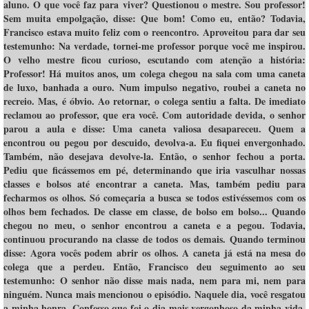
aluno. O que você faz para viver? Questionou o mestre. Sou professor!
Sem muita empolgação, disse: Que bom! Como eu, então? Todavia,
Francisco estava muito feliz com o reencontro. Aproveitou para dar seu
testemunho: Na verdade, tornei-me professor porque você me inspirou.
O velho mestre ficou curioso, escutando com atenção a história:
Professor! Há muitos anos, um colega chegou na sala com uma caneta
de luxo, banhada a ouro. Num impulso negativo, roubei a caneta no
recreio. Mas, é óbvio. Ao retornar, o colega sentiu a falta. De imediato
reclamou ao professor, que era você. Com autoridade devida, o senhor
parou a aula e disse: Uma caneta valiosa desapareceu. Quem a
encontrou ou pegou por descuido, devolva-a. Eu fiquei envergonhado.
Também, não desejava devolve-la. Então, o senhor fechou a porta.
Pediu que ficássemos em pé, determinando que iria vasculhar nossas
classes e bolsos até encontrar a caneta. Mas, também pediu para
fecharmos os olhos. Só começaria a busca se todos estivéssemos com os
olhos bem fechados. De classe em classe, de bolso em bolso... Quando
chegou no meu, o senhor encontrou a caneta e a pegou. Todavia,
continuou procurando na classe de todos os demais. Quando terminou
disse: Agora vocês podem abrir os olhos. A caneta já está na mesa do
colega que a perdeu. Então, Francisco deu seguimento ao seu
testemunho: O senhor não disse mais nada, nem para mi, nem para
ninguém. Nunca mais mencionou o episódio. Naquele dia, você resgatou
a minha honra. Confesso que foi o dia mais vergonhoso da minha vida.