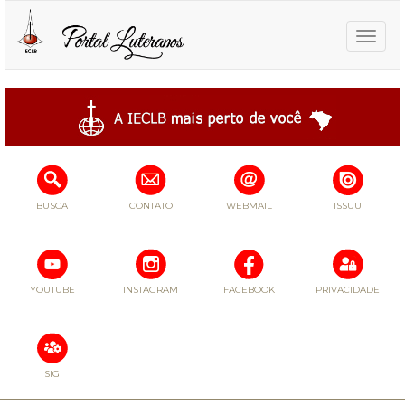
Toggle
naviga
BUSCA
CONTATO
WEBMAIL
ISSUU
YOUTUBE
INSTAGRAM
FACEBOOK
PRIVACIDADE
SIG