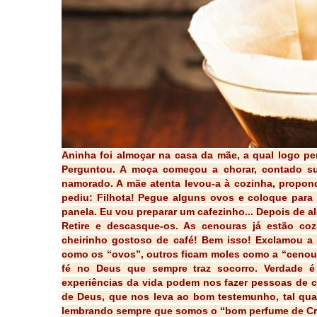
Aninha foi almoçar na casa da mãe, a qual logo pe
Perguntou. A moça começou a chorar, contado su
namorado. A mãe atenta levou-a à cozinha, propon
pediu: Filhota! Pegue alguns ovos e coloque para
panela. Eu vou preparar um cafezinho... Depois de a
Retire e descasque-os. As cenouras já estão co
cheirinho gostoso de café! Bem isso! Exclamou a 
como os “ovos”, outros ficam moles como a “cenou
fé no Deus que sempre traz socorro. Verdade é
experiências da vida podem nos fazer pessoas de 
de Deus, que nos leva ao bom testemunho, tal qual 
lembrando sempre que somos o “bom perfume de Cri