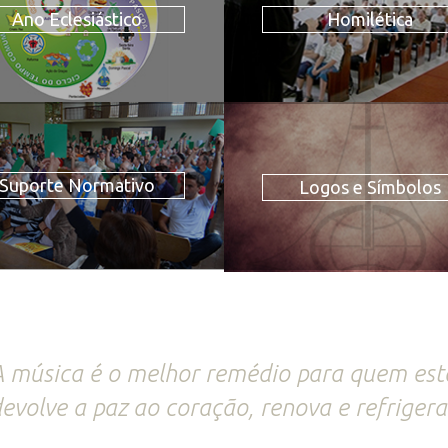
Ano Eclesiástico
Homilética
Suporte Normativo
Logos e Símbolos
 música é o melhor remédio para quem está 
evolve a paz ao coração, renova e refrigera