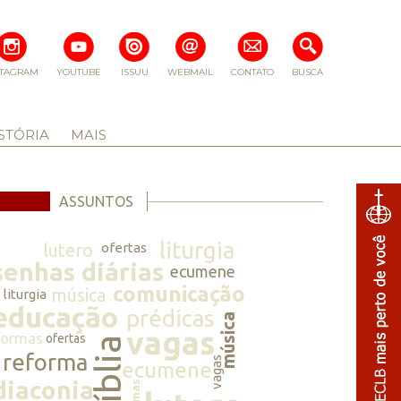
STAGRAM
YOUTUBE
ISSUU
WEBMAIL
CONTATO
BUSCA
STÓRIA
MAIS
ASSUNTOS
liturgia
lutero
ofertas
senhas diárias
ecumene
comunicação
música
liturgia
educação
prédicas
música
vagas
normas
ofertas
bíblia
reforma
vagas
ecumene
diaconia