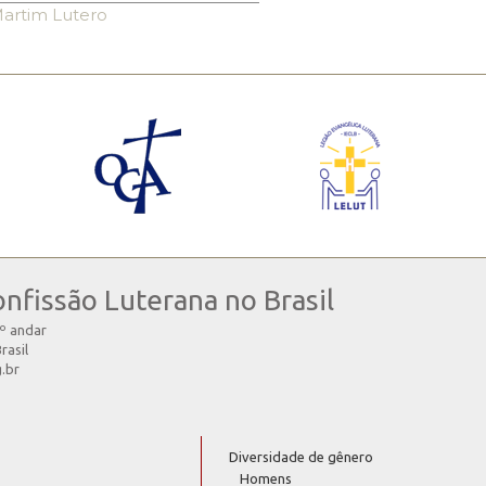
artim Lutero
onfissão Luterana no Brasil
4º andar
rasil
g.br
Diversidade de gênero
Homens