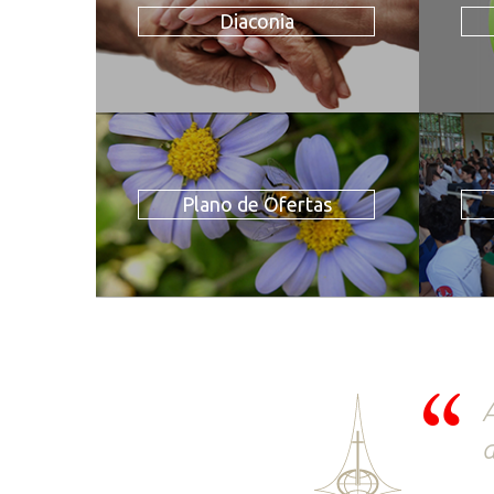
Diaconia
Plano de Ofertas
A
d