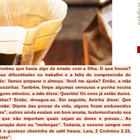
préd
rcebeu que havia algo de errado com a filha. O que houve?
as dificuldades no trabalho e a falta de compreensão do
do: Vamos preparar o almoço. Você me ajuda? Então, a mãe
 cozinhar. Também, limpe algumas cenouras e ponha noutra
lguns minutos, a mãe disse: Querida! Os ovos já estão duros.
zidas? Então, desague-as. Em seguida, Aninha disse: Que
mãe: Diante das provas da vida, alguns ficam endurecidos
ra”, outros ainda exalam um bom aroma, testemunhando sua
 que não importam quais sejam as dores e provas... As
coração duro ou “molengas”. Todavia, o socorro sempre vem
o gostoso cheirinho de café fresco. Leia, 2 Coríntios 2.15,
sto”.