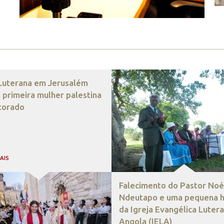
 Luterana em Jerusalém
 primeira mulher palestina
torado
MAIS
Falecimento do Pastor Noé
Ndeutapo e uma pequena hi
da Igreja Evangélica Luter
Angola (IELA)