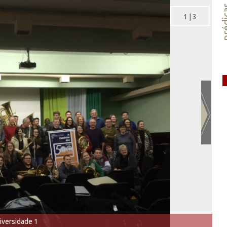
préd
1
|
3
iversidade 1