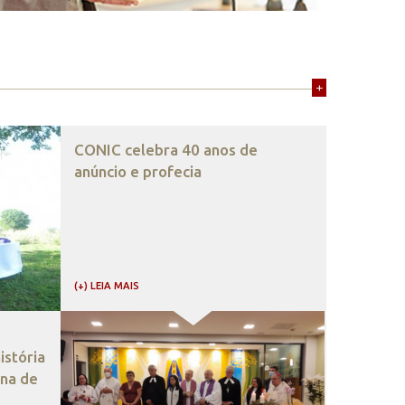
+
CONIC celebra 40 anos de
anúncio e profecia
(+) LEIA MAIS
stória
ana de