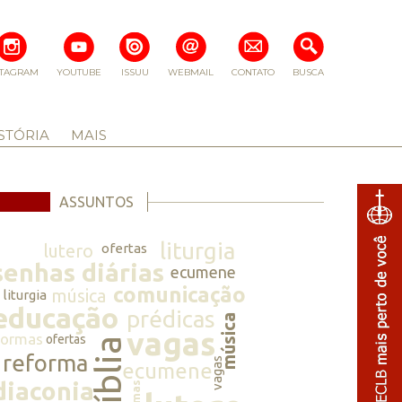
STAGRAM
YOUTUBE
ISSUU
WEBMAIL
CONTATO
BUSCA
STÓRIA
MAIS
ASSUNTOS
liturgia
lutero
ofertas
senhas diárias
ecumene
comunicação
música
liturgia
educação
prédicas
música
vagas
normas
ofertas
bíblia
reforma
vagas
ecumene
diaconia