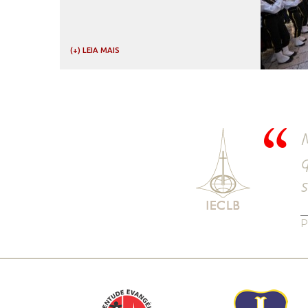
(+) LEIA MAIS
M
q
s
P