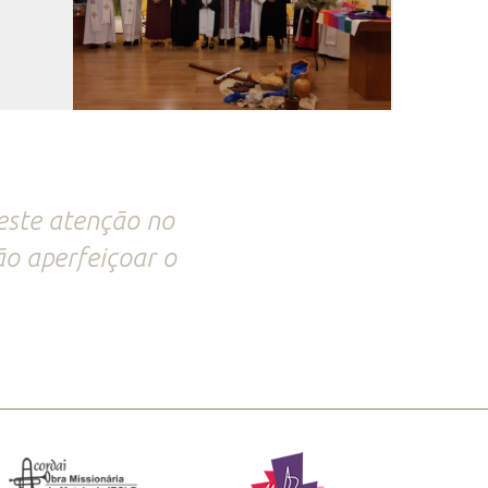
reste atenção no
ão aperfeiçoar o