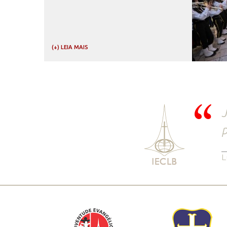
(+) LEIA MAIS
J
p
L