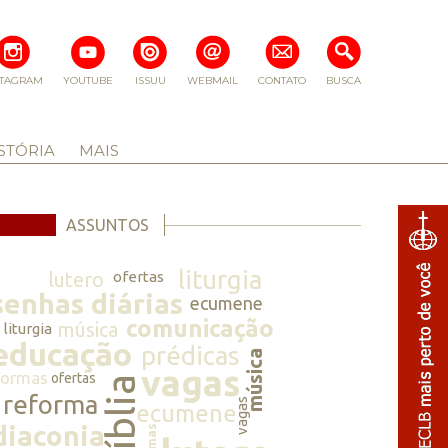
STAGRAM
YOUTUBE
ISSUU
WEBMAIL
CONTATO
BUSCA
STÓRIA
MAIS
ASSUNTOS
liturgia
lutero
ofertas
senhas diárias
ecumene
comunicação
música
liturgia
educação
prédicas
música
vagas
normas
ofertas
bíblia
reforma
vagas
ecumene
diaconia