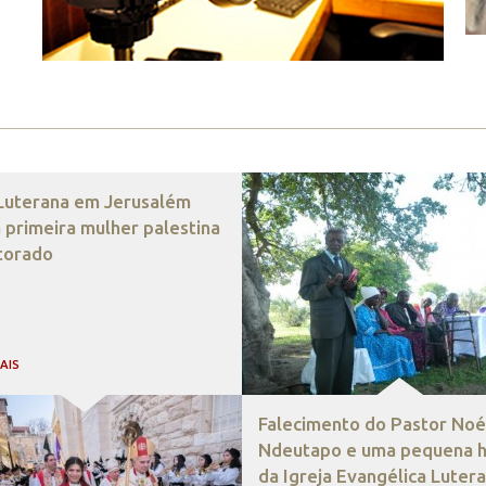
 Luterana em Jerusalém
 primeira mulher palestina
torado
MAIS
Falecimento do Pastor Noé
Ndeutapo e uma pequena hi
da Igreja Evangélica Luter