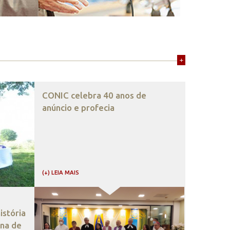
+
CONIC celebra 40 anos de
anúncio e profecia
(+) LEIA MAIS
stória
ana de