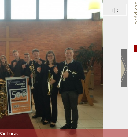
préd
1
|
2
São Lucas