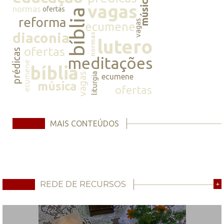
música
vagas
normas
ofertas
bíblia
reforma
vagas
ecumene
diaconia
normas
lutero
ofertas
prédicas
meditações
ecumene
bíblia
vagas
liturgia
ecumene
música
ofertas
MAIS CONTEÚDOS
REDE DE RECURSOS
+