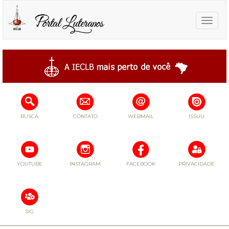
Toggle
naviga
BUSCA
CONTATO
WEBMAIL
ISSUU
YOUTUBE
INSTAGRAM
FACEBOOK
PRIVACIDADE
SIG