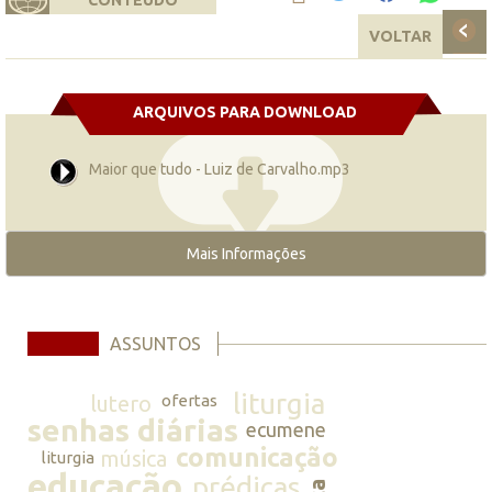
CONTEÚDO
VOLTAR
ARQUIVOS PARA DOWNLOAD
Maior que tudo - Luiz de Carvalho.mp3
Mais Informações
ASSUNTOS
liturgia
lutero
ofertas
senhas diárias
ecumene
comunicação
música
liturgia
educação
prédicas