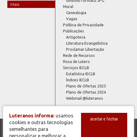
símbolo formato JPG
Mais
Mural
Genealogia
Vagas
Política de Privacidade
Publicações
Artigoteca
Literatura Evangelística
Proclamar Libertação
Rede de Recursos
Rosa de Lutero
Serviços IECLB
Estatística IECLB
Índices IECLB
Plano de Ofertas 2023
Plano de Ofertas 2024
Webmail @luteranos
Luteranos informa:
usamos
aceitar e fechar
cookies e outras tecnologias
semelhantes para
© Copyright 2026 - Todos os Direitos Reservados - IECLB - Igreja
personalizar e melhorar a