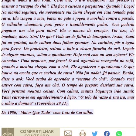
xingava todos à sua volta. Certo dia, o avô desafiou-a: Eu preciso te
ensinar a “terapia do chá”. Ela ficou curiosa e perguntou: Quando? Logo!
Na manhã seguinte, ele novamente viu Yumi chegar em casa tomada pela
raiva. Ela xingou a mãe, bateu no gato e jogou a mochila contra a parede.
O velhinho chamou-a para perto e humildemente pediu: Você poderia
preparar um chá para mim? Ela o amava de coração. Por isso, de
imediato, disse: Sim! Do que? Pode ser de folha de laranjeira. Assim, Yumi
foi ao quintal, onde colheu duas folhas grandes. Na cozinha, pôs a água
para ferver. Da prateleira, retirou o bule a xícara favorita do avô. Depois
de alguns minutos, voltou a questionar: Hoje será com ou sem açúcar? Ele
emendou: Uma pequena, por favor! O avô aguardava sossegado no sofá,
quando a menina chegou com o chá. Ele agradeceu e questionou: O que
houve na escola que te encheu de raiva? Não foi nada! Já passou. Então,
disse o avô: Você acaba de aprender a “terapia do chá”. Quando você
estiver com raiva, faça um chá. O tempo de preparo desviará sua raiva.
Você pensará noutras coisas. Com calma, muitas bagunças irão sumir.
Yumi curvou-se em agradecimento à lição. “O tolo dá vazão à sua ira, mas
o sábio a domina” (Provérbios 29.11).
De 1986, “Maior Que Tudo” com Luiz de Carvalho.
COMPARTILHAR