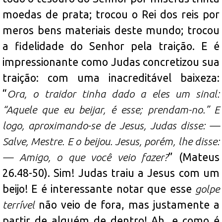
moedas de prata; trocou o Rei dos reis por
meros bens materiais deste mundo; trocou
a fidelidade do Senhor pela traição. E é
impressionante como Judas concretizou sua
traição: com uma inacreditável baixeza:
“
Ora, o traidor tinha dado a eles um sinal:
“Aquele que eu beijar, é esse; prendam-no.” E
logo, aproximando-se de Jesus, Judas disse: —
Salve, Mestre. E o beijou. Jesus, porém, lhe disse:
— Amigo, o que você veio fazer?
” (Mateus
26.48-50). Sim! Judas traiu a Jesus com um
beijo! E é interessante notar que esse
golpe
terrível
não veio de fora, mas justamente a
partir de alguém de dentro! Ah, e como é