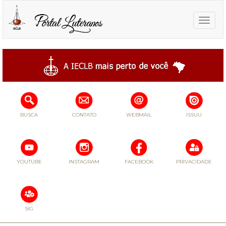
Toggle
naviga
BUSCA
CONTATO
WEBMAIL
ISSUU
YOUTUBE
INSTAGRAM
FACEBOOK
PRIVACIDADE
SIG