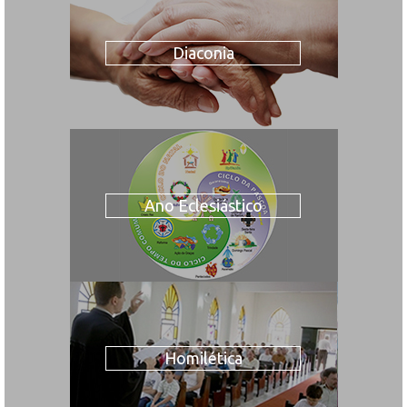
Diaconia
Ano Eclesiástico
Homilética