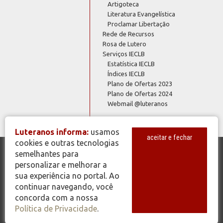
Artigoteca
Literatura Evangelística
Proclamar Libertação
Rede de Recursos
Rosa de Lutero
Serviços IECLB
Estatística IECLB
Índices IECLB
Plano de Ofertas 2023
Plano de Ofertas 2024
Webmail @luteranos
Luteranos informa:
usamos
aceitar e fechar
cookies e outras tecnologias
semelhantes para
© Copyright 2026 - Todos os Direitos Reservados - IECLB - Igreja
personalizar e melhorar a
Evangélica de Confissão Luterana no Brasil - Portal Luteranos -
sua experiência no portal. Ao
www.luteranos.com.br
continuar navegando, você
concorda com a nossa
Política de Privacidade
.