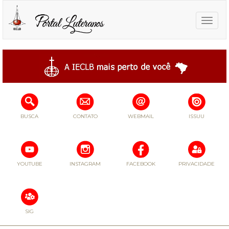
Toggle
naviga
BUSCA
CONTATO
WEBMAIL
ISSUU
YOUTUBE
INSTAGRAM
FACEBOOK
PRIVACIDADE
SIG