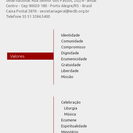
Sede nacional: Rua Senhor dos Passos, 202/4º andar
Centro - Cep 90020-180 - Porto Alegre/RS - Brasil
Caixa Postal 2876 - secretariageral@ieclb.org.br
Telefone 55 51 3284.5400
Identidade
Comunidade
Compromisso
Dignidade
Valores
Ecumenicidade
Gratuidade
Liberdade
Missão
Celebração
Liturgia
Música
Ecumene
Espiritualidade
Ministério