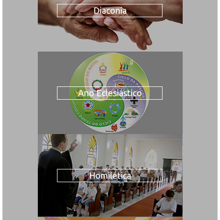
Diaconia
Ano Eclesiástico
Homilética