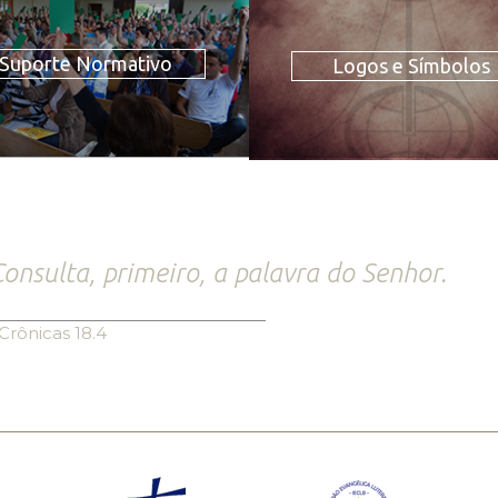
Suporte Normativo
Logos e Símbolos
onsulta, primeiro, a palavra do Senhor.
Crônicas 18.4