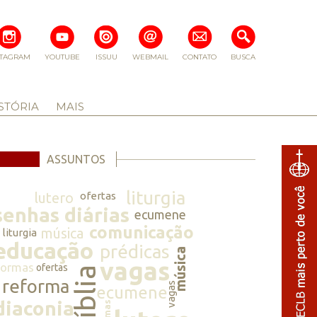
STAGRAM
YOUTUBE
ISSUU
WEBMAIL
CONTATO
BUSCA
STÓRIA
MAIS
ASSUNTOS
liturgia
lutero
ofertas
senhas diárias
ecumene
comunicação
música
liturgia
educação
prédicas
música
vagas
normas
ofertas
bíblia
reforma
vagas
ecumene
diaconia