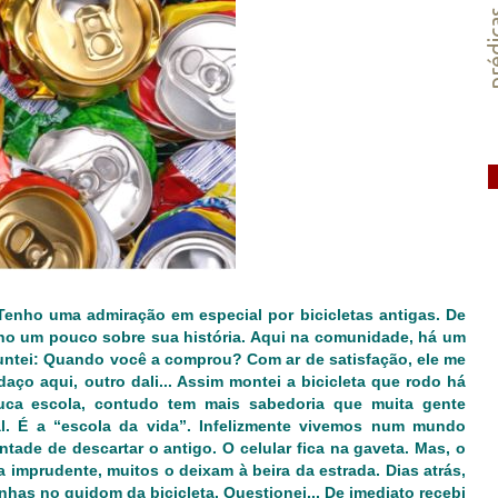
préd
enho uma admiração em especial por bicicletas antigas. De
no um pouco sobre sua história. Aqui na comunidade, há um
guntei: Quando você a comprou? Com ar de satisfação, ele me
aço aqui, outro dali... Assim montei a bicicleta que rodo há
uca escola, contudo tem mais sabedoria que muita gente
l. É a “escola da vida”. Infelizmente vivemos num mundo
ade de descartar o antigo. O celular fica na gaveta. Mas, o
imprudente, muitos o deixam à beira da estrada. Dias atrás,
has no guidom da bicicleta. Questionei... De imediato recebi