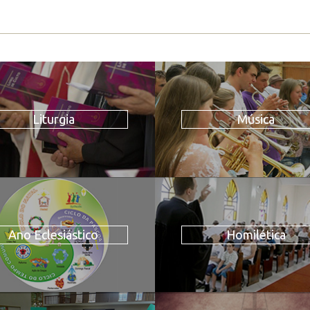
Liturgia
Música
Ano Eclesiástico
Homilética