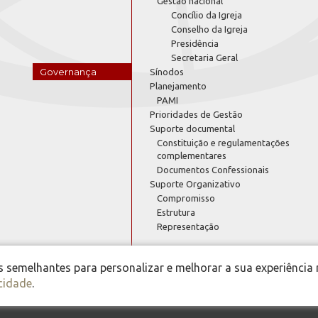
Gestão nacional
Concílio da Igreja
Conselho da Igreja
Presidência
Secretaria Geral
Governança
Sínodos
Planejamento
PAMI
Prioridades de Gestão
Suporte documental
Constituição e regulamentações
complementares
Documentos Confessionais
Suporte Organizativo
Compromisso
Estrutura
Representação
semelhantes para personalizar e melhorar a sua experiência 
acidade
.
 Igreja Evangélica de Confissão Luterana no Brasil - Portal Luteranos - 